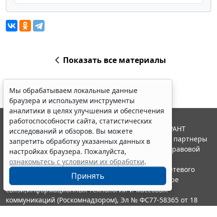
Показать все материалы
Мы обрабатываем локальные данные
браузера и используем инструменты
аналитики в целях улучшения и обеспечения
работоспособности сайта, статистических
© ООО "НПП "ГАРАНТ-СЕРВИС", 2026. Система ГАРАНТ
исследований и обзоров. Вы можете
выпускается с 1990 года. Компания "Гарант" и ее партнеры
запретить обработку указанных данных в
являются участниками Российской ассоциации правовой
настройках браузера. Пожалуйста,
информации ГАРАНТ.
ознакомьтесь с условиями их обработки
.
Портал ГАРАНТ.РУ зарегистрирован в качестве сетевого
Принять
издания Федеральной службой по надзору в сфере
связи,информационных технологий и массовых
коммуникаций (Роскомнадзором), Эл № ФС77-58365 от 18
июня 2014 года.