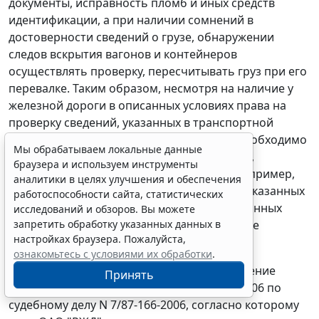
документы, исправность пломб и иных средств
идентификации, а при наличии сомнений в
достоверности сведений о грузе, обнаружении
следов вскрытия вагонов и контейнеров
осуществлять проверку, пересчитывать груз при его
перевалке. Таким образом, несмотря на наличие у
железной дороги в описанных условиях права на
проверку сведений, указанных в транспортной
накладной (параграф 2 статьи 12 СМГС), необходимо
Мы обрабатываем локальные данные
также наличие фактических обстоятельств,
браузера и используем инструменты
требующих реализации данного права (например,
аналитики в целях улучшения и обеспечения
наличие информации о недостоверности указанных
работоспособности сайта, статистических
сведений на груз; возникновение обоснованных
исследований и обзоров. Вы можете
запретить обработку указанных данных в
сомнений в их достоверности; обнаружение
настройках браузера. Пожалуйста,
поврежденных или замененных пломб).
ознакомьтесь с условиями их обработки
.
В качестве примера следует привести решение
Принять
Оренбургского областного суда от 14.09.2006 по
судебному делу N 7/87-166-2006, согласно которому