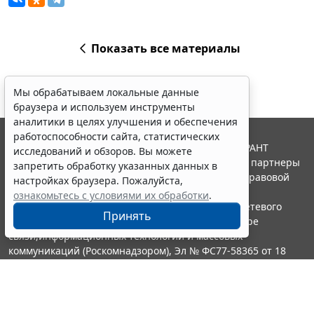
Показать все материалы
Мы обрабатываем локальные данные
браузера и используем инструменты
аналитики в целях улучшения и обеспечения
работоспособности сайта, статистических
© ООО "НПП "ГАРАНТ-СЕРВИС", 2026. Система ГАРАНТ
исследований и обзоров. Вы можете
выпускается с 1990 года. Компания "Гарант" и ее партнеры
запретить обработку указанных данных в
являются участниками Российской ассоциации правовой
настройках браузера. Пожалуйста,
информации ГАРАНТ.
ознакомьтесь с условиями их обработки
.
Портал ГАРАНТ.РУ зарегистрирован в качестве сетевого
Принять
издания Федеральной службой по надзору в сфере
связи,информационных технологий и массовых
коммуникаций (Роскомнадзором), Эл № ФС77-58365 от 18
июня 2014 года.
16+
Контакты
8-800-200-88-88