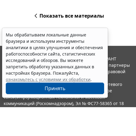
Показать все материалы
Мы обрабатываем локальные данные
браузера и используем инструменты
аналитики в целях улучшения и обеспечения
работоспособности сайта, статистических
© ООО "НПП "ГАРАНТ-СЕРВИС", 2026. Система ГАРАНТ
исследований и обзоров. Вы можете
выпускается с 1990 года. Компания "Гарант" и ее партнеры
запретить обработку указанных данных в
являются участниками Российской ассоциации правовой
настройках браузера. Пожалуйста,
информации ГАРАНТ.
ознакомьтесь с условиями их обработки
.
Портал ГАРАНТ.РУ зарегистрирован в качестве сетевого
Принять
издания Федеральной службой по надзору в сфере
связи,информационных технологий и массовых
коммуникаций (Роскомнадзором), Эл № ФС77-58365 от 18
июня 2014 года.
16+
Контакты
8-800-200-88-88