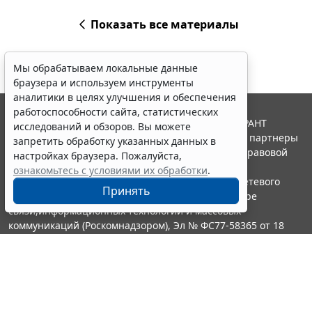
Показать все материалы
Мы обрабатываем локальные данные
браузера и используем инструменты
аналитики в целях улучшения и обеспечения
работоспособности сайта, статистических
© ООО "НПП "ГАРАНТ-СЕРВИС", 2026. Система ГАРАНТ
исследований и обзоров. Вы можете
выпускается с 1990 года. Компания "Гарант" и ее партнеры
запретить обработку указанных данных в
являются участниками Российской ассоциации правовой
настройках браузера. Пожалуйста,
информации ГАРАНТ.
ознакомьтесь с условиями их обработки
.
Портал ГАРАНТ.РУ зарегистрирован в качестве сетевого
Принять
издания Федеральной службой по надзору в сфере
связи,информационных технологий и массовых
коммуникаций (Роскомнадзором), Эл № ФС77-58365 от 18
июня 2014 года.
16+
Контакты
8-800-200-88-88