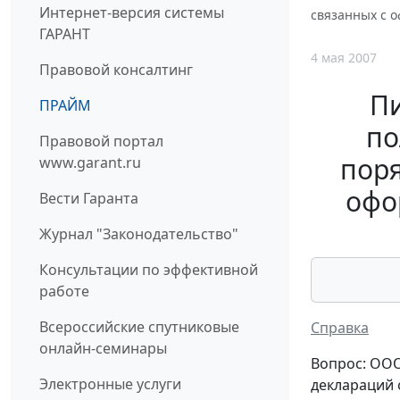
Интернет-версия системы
связанных с 
ГАРАНТ
4 мая 2007
Правовой консалтинг
П
ПРАЙМ
по
Правовой портал
поря
www.garant.ru
офо
Вести Гаранта
Журнал "Законодательство"
Консультации по эффективной
работе
Всероссийские спутниковые
Справка
онлайн-семинары
Вопрос: ООО
Электронные услуги
деклараций 