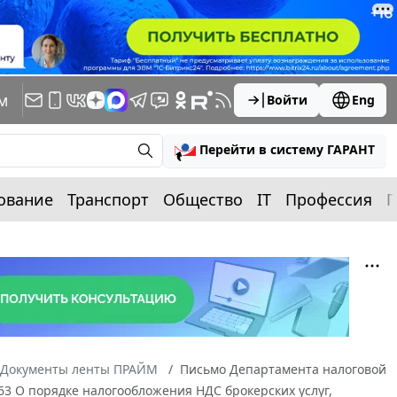
м
Войти
Eng
Перейти в систему ГАРАНТ
ование
Транспорт
Общество
IT
Профессия
П
Документы ленты ПРАЙМ
Письмо Департамента налоговой
63 О порядке налогообложения НДС брокерских услуг,