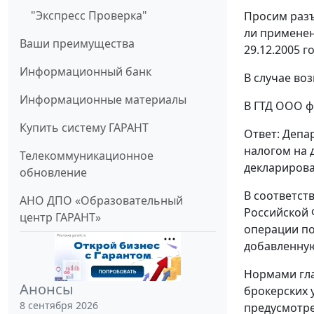
"Экспресс Проверка"
Просим разъ
ли применен
Ваши преимущества
29.12.2005 г
Информационный банк
В случае во
Информационные материалы
В ГТД ООО ф
Купить систему ГАРАНТ
Ответ: Депа
налогом на 
Телекоммуникационное
декларирова
обновление
В соответст
АНО ДПО «Образовательный
Российской 
центр ГАРАНТ»
операции по
добавленную
Нормами гла
Анонсы
брокерских 
8 сентября 2026
предусмотре