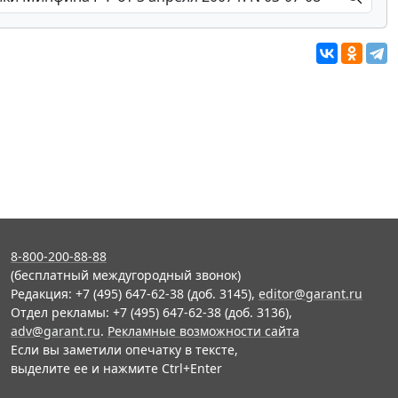
8-800-200-88-88
(бесплатный междугородный звонок)
Редакция: +7 (495) 647-62-38 (доб. 3145),
editor@garant.ru
Отдел рекламы: +7 (495) 647-62-38 (доб. 3136),
adv@garant.ru
.
Рекламные возможности сайта
Если вы заметили опечатку в тексте,
выделите ее и нажмите Ctrl+Enter