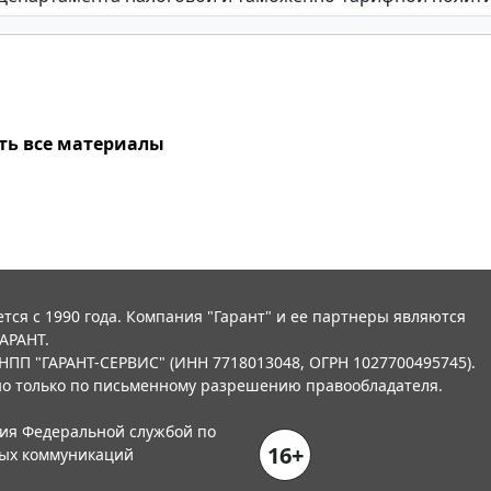
ть все материалы
тся с 1990 года. Компания "Гарант" и ее партнеры являются
АРАНТ.
НПП "ГАРАНТ-СЕРВИС" (ИНН 7718013048, ОГРН 1027700495745).
о только по письменному разрешению правообладателя.
ния Федеральной службой по
16+
вых коммуникаций