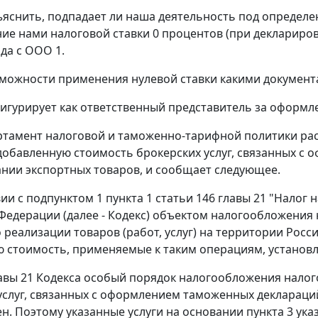
яснить, подпадает ли наша деятельность под определен
ие нами налоговой ставки 0 процентов (при деклариров
ода с ООО 1.
зможности применения нулевой ставки какими документ
игурирует как ответственный представитель за оформл
ртамент налоговой и таможенно-тарифной политики ра
добавленную стоимость брокерских услуг, связанных с
нии экспортных товаров, и сообщает следующее.
вии с подпунктом 1 пункта 1 статьи 146 главы 21 "Налог
Федерации (далее - Кодекс) объектом налогообложения
 реализации товаров (работ, услуг) на территории Росс
 стоимость, применяемые к таким операциям, установле
вы 21 Кодекса особый порядок налогообложения налог
услуг, связанных с оформлением таможенных деклараци
н. Поэтому указанные услуги на основании пункта 3 ука