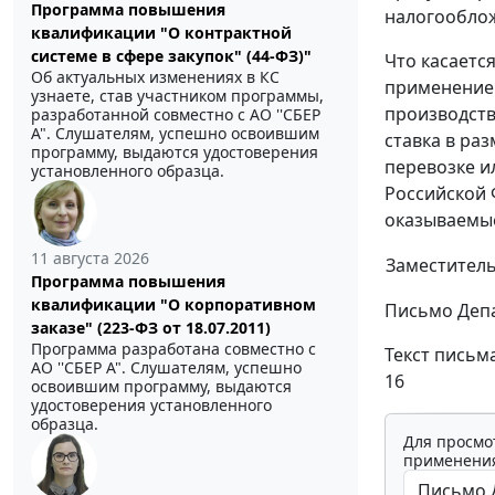
Программа повышения
налогооблож
квалификации "О контрактной
системе в сфере закупок" (44-ФЗ)"
Что касаетс
Об актуальных изменениях в КС
применение 
узнаете, став участником программы,
производств
разработанной совместно с АО ''СБЕР
А". Слушателям, успешно освоившим
ставка в ра
программу, выдаются удостоверения
перевозке и
установленного образца.
Российской 
оказываемые
11 августа 2026
Заместитель
Программа повышения
квалификации "О корпоративном
Письмо Депа
заказе" (223-ФЗ от 18.07.2011)
Программа разработана совместно с
Текст письм
АО ''СБЕР А". Слушателям, успешно
16
освоившим программу, выдаются
удостоверения установленного
образца.
Для просмо
применения