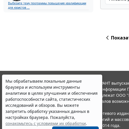
Выберите тему программы повышения квалификации
для юристов ...
Показа
Мы обрабатываем локальные данные
© ООО "НПП "ГАРАНТ-СЕРВИС", 2026. Система ГАРАНТ выпускае
браузера и используем инструменты
участниками Российской ассоциации правовой информации Г
аналитики в целях улучшения и обеспечения
Все права на материалы сайта ГАРАНТ.РУ принадлежат ООО "
работоспособности сайта, статистических
Полное или частичное воспроизведение материалов возможн
исследований и обзоров. Вы можете
Правила использования портала.
запретить обработку указанных данных в
Портал ГАРАНТ.РУ зарегистрирован в качестве сетевого изда
настройках браузера. Пожалуйста,
надзору в сфере связи,информационных технологий и массо
ознакомьтесь с условиями их обработки
.
(Роскомнадзором), Эл № ФС77-58365 от 18 июня 2014 года.