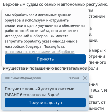
Верховным судам союзных и автономных республик,
краевым, областным, городским судам, судам
Мы обрабатываем локальные данные
автономных областей и округов при рассмотрении
браузера и используем инструменты
дел в кассационном и надзорном порядке
аналитики в целях улучшения и обеспечения
необходимо больше обращать внимания на
работоспособности сайта, статистических
выполнение этих требований закона судами,
исследований и обзоров. Вы можете
рассматривающими дела по первой инстанции.
запретить обработку указанных данных в
настройках браузера. Пожалуйста,
Судам надлежит принимать своевременные меры к
ознакомьтесь с условиями их обработки
.
устранению ошибок и недостатков в рассмотрении
Принять
дел о хищениях государственного и общественного
имущества и повышению воспитательной роли
судебных процессов.
Erid: 4CQwVszH9pWwojUA9Q3
Реклама
31. Признать утратившими силу постановления
Получите полный доступ к системе
Пленума Верховного Суда СССР от 31 марта 1962 г. N
ГАРАНТ бесплатно на 3 дня!
5 "О судебной практике по делам о хищениях
государственного и общественного имущества", от
Получить доступ
23 октября 1963 г. N 13 "Об усилении деятельности