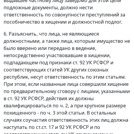
выдавшее частному лицу заведомо для этой цели
подложные документы, должно нести
ответственность по совокупности преступлений за
пособничество в хищении и должностной подлог.
6. Разъяснить, что лица, не являющиеся
должностными, а также лица, которым имущество не
было вверено или передано в ведение,
непосредственно участвовавшие в хищении,
подпадающем под признаки
ст. 92
УК РСФСР и
соответствующих статей УК других союзных
республик, несут ответственность по этим статьям.
При этом, если названные лица совершили хищение
по предварительному сговору с лицами, указанными
в
ст. 92
УК РСФСР, действия их должны
квалифицироваться по ч. 2, а при крупном размере
похищенного - по ч. 3 этой статьи. В остальных
случаях соучастия ответственность этих лиц должна
наступать по
ст.ст. 17
и
92
УК РСФСР и по