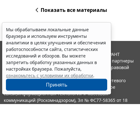
Показать все материалы
Мы обрабатываем локальные данные
браузера и используем инструменты
аналитики в целях улучшения и обеспечения
работоспособности сайта, статистических
© ООО "НПП "ГАРАНТ-СЕРВИС", 2026. Система ГАРАНТ
исследований и обзоров. Вы можете
выпускается с 1990 года. Компания "Гарант" и ее партнеры
запретить обработку указанных данных в
являются участниками Российской ассоциации правовой
настройках браузера. Пожалуйста,
информации ГАРАНТ.
ознакомьтесь с условиями их обработки
.
Портал ГАРАНТ.РУ зарегистрирован в качестве сетевого
Принять
издания Федеральной службой по надзору в сфере
связи,информационных технологий и массовых
коммуникаций (Роскомнадзором), Эл № ФС77-58365 от 18
июня 2014 года.
16+
Контакты
8-800-200-88-88