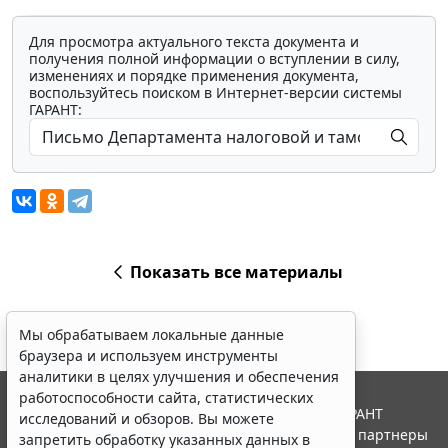
Для просмотра актуального текста документа и
получения полной информации о вступлении в силу,
изменениях и порядке применения документа,
воспользуйтесь поиском в Интернет-версии системы
ГАРАНТ:
Показать все материалы
Мы обрабатываем локальные данные
браузера и используем инструменты
аналитики в целях улучшения и обеспечения
работоспособности сайта, статистических
© ООО "НПП "ГАРАНТ-СЕРВИС", 2026. Система ГАРАНТ
исследований и обзоров. Вы можете
выпускается с 1990 года. Компания "Гарант" и ее партнеры
запретить обработку указанных данных в