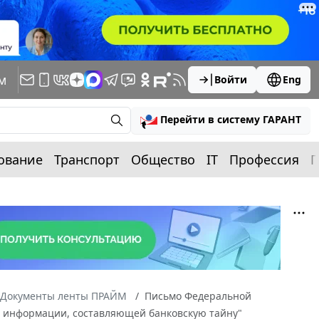
м
Войти
Eng
Перейти в систему ГАРАНТ
ование
Транспорт
Общество
IT
Профессия
П
Документы ленты ПРАЙМ
Письмо Федеральной
ии информации, составляющей банковскую тайну"