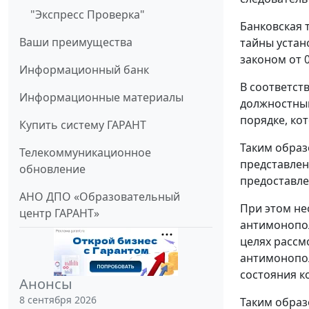
"Экспресс Проверка"
Банковская 
Ваши преимущества
тайны устан
законом от 0
Информационный банк
В соответст
Информационные материалы
должностным
порядке, ко
Купить систему ГАРАНТ
Таким образ
Телекоммуникационное
представлен
обновление
предоставле
АНО ДПО «Образовательный
При этом не
центр ГАРАНТ»
антимонопо
целях рассм
антимонопол
состояния к
Анонсы
8 сентября 2026
Таким образ