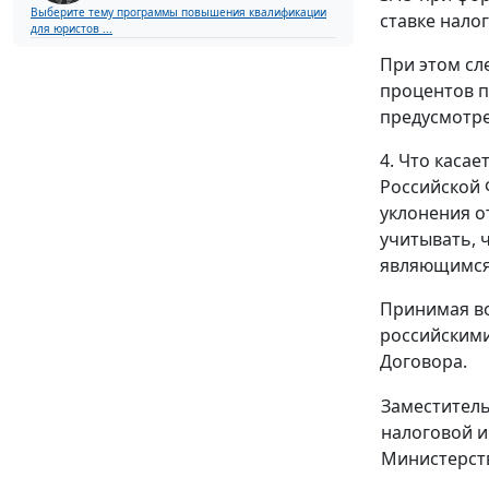
Выберите тему программы повышения квалификации
ставке налог
для юристов ...
При этом сл
процентов п
предусмотре
4. Что каса
Российской
уклонения о
учитывать, 
являющимся
Принимая во
российскими
Договора.
Заместитель
налоговой 
Министерст