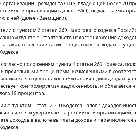
 организации - резидента США, владеющей более 20 пр
оссийской организации (далее - ЗАО), выдает займы о
ю к ней (далее - Заемщики).
тствии с пунктом 2 статьи 269 Налогового кодекса Росси
 данном пункте обстоятельств налогообложение доходо
, а также отнесение таких процентов к расходам осущес
Кодекса.
, согласно положениям пункта 4 статьи 269 Кодекса, п
и предельными процентами, исчисленными в соответст
равнивается в целях налогообложения к дивидендам, у
ествует контролируемая задолженность, и облагается на
лога 15 процентов.
вии с пунктом 1 статьи 310 Кодекса налог с доходов ин
счисляется и удерживается российской организацией,
ате доходов в валюте выплаты дохода и перечисляется
Кодекса.