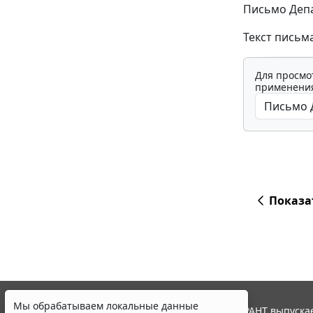
Письмо Депа
Текст письма
Для просмо
применения
Показа
Мы обрабатываем локальные данные
© ООО "НПП "ГАРАНТ-СЕРВИС", 2026. Система ГАРАНТ выпускае