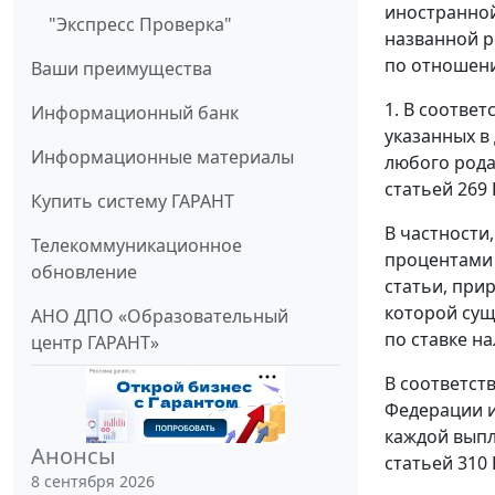
иностранной
"Экспресс Проверка"
названной р
по отношени
Ваши преимущества
1. В соотве
Информационный банк
указанных в
Информационные материалы
любого рода
статьей 269 
Купить систему ГАРАНТ
В частности
Телекоммуникационное
процентами 
обновление
статьи, при
которой сущ
АНО ДПО «Образовательный
по ставке на
центр ГАРАНТ»
В соответст
Федерации и
каждой выпл
Анонсы
статьей 310 
8 сентября 2026