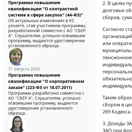
Программа повышения
2. В целях 
квалификации "О контрактной
долговых об
системе в сфере закупок" (44-ФЗ)"
сборов, сум
Об актуальных изменениях в КС
узнаете, став участником программы,
Согласно ст
разработанной совместно с АО ''СБЕР
А". Слушателям, успешно освоившим
организаций
программу, выдаются удостоверения
или операти
установленного образца.
муниципальн
пенсионном 
индивидуаль
11 августа 2026
персональны
Программа повышения
обязательно
квалификации "О корпоративном
индивидуаль
заказе" (223-ФЗ от 18.07.2011)
Программа разработана совместно с
Таким образ
АО ''СБЕР А". Слушателям, успешно
освоившим программу, выдаются
сбором в це
удостоверения установленного
269 Кодекса.
образца.
3. Доходы З
ЗАО при фор