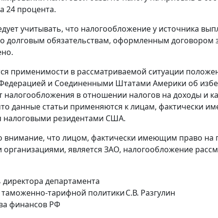
а 24 процента.
едует учитывать, что налогообложение у источника вып
о долговым обязательствам, оформленным договором з
но.
ется применимости в рассматриваемой ситуации положе
 Федерацией и Соединенными Штатами Америки об изб
т налогообложения в отношении налогов на доходы и кап
что данные статьи применяются к лицам, фактически и
 налоговыми резидентами США.
 внимание, что лицом, фактически имеющим право на 
 организациями, является ЗАО, налогообложение расс
 директора департамента
и таможенно-тарифной политики
С.В. Разгулин
ва финансов РФ