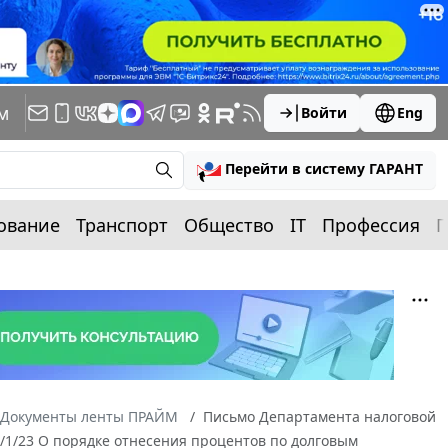
м
Войти
Eng
Перейти в систему ГАРАНТ
ование
Транспорт
Общество
IT
Профессия
П
Документы ленты ПРАЙМ
Письмо Департамента налоговой
6/1/23 О порядке отнесения процентов по долговым