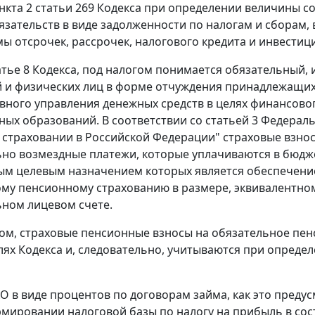
пункта 2 статьи 269 Кодекса при определении величины 
язательств в виде задолженности по налогам и сборам,
мы отсрочек, рассрочек, налогового кредита и инвестиц
атье 8 Кодекса, под налогом понимается обязательный,
 и физических лиц в форме отчуждения принадлежащих 
вного управления денежных средств в целях финансовог
ых образований. В соответствии со статьей 3 Федеральн
страховании в Российской Федерации" страховые взнос
но возмездные платежи, которые уплачиваются в бюдж
м целевым назначением которых является обеспечение
му пенсионному страхованию в размере, эквивалентном
ном лицевом счете.
ом, страховые пенсионные взносы на обязательное пен
лях Кодекса и, следовательно, учитываются при определ
АО в виде процентов по договорам займа, как это преду
мировании налоговой базы по налогу на прибыль в сос