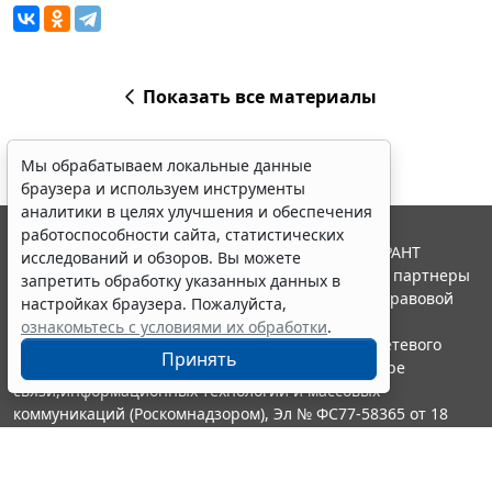
Показать все материалы
Мы обрабатываем локальные данные
браузера и используем инструменты
аналитики в целях улучшения и обеспечения
работоспособности сайта, статистических
© ООО "НПП "ГАРАНТ-СЕРВИС", 2026. Система ГАРАНТ
исследований и обзоров. Вы можете
выпускается с 1990 года. Компания "Гарант" и ее партнеры
запретить обработку указанных данных в
являются участниками Российской ассоциации правовой
настройках браузера. Пожалуйста,
информации ГАРАНТ.
ознакомьтесь с условиями их обработки
.
Портал ГАРАНТ.РУ зарегистрирован в качестве сетевого
Принять
издания Федеральной службой по надзору в сфере
связи,информационных технологий и массовых
коммуникаций (Роскомнадзором), Эл № ФС77-58365 от 18
июня 2014 года.
16+