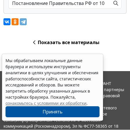
Показать все материалы
Мы обрабатываем локальные данные
браузера и используем инструменты
аналитики в целях улучшения и обеспечения
работоспособности сайта, статистических
© ООО "НПП "ГАРАНТ-СЕРВИС", 2026. Система ГАРАНТ
исследований и обзоров. Вы можете
выпускается с 1990 года. Компания "Гарант" и ее партнеры
запретить обработку указанных данных в
являются участниками Российской ассоциации правовой
настройках браузера. Пожалуйста,
информации ГАРАНТ.
ознакомьтесь с условиями их обработки
.
Портал ГАРАНТ.РУ зарегистрирован в качестве сетевого
Принять
издания Федеральной службой по надзору в сфере
связи,информационных технологий и массовых
коммуникаций (Роскомнадзором), Эл № ФС77-58365 от 18