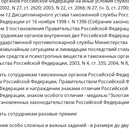
органов Российской Федерации на иные условия службы
2, N 27, ст. 2620; 2003, N 22, ст. 2066; N 27, (ч. I), ст. 2700; 20
том 12 Дисциплинарного устава таможенной службы Рос
едерации от 16 ноября 1998 г. N 1396 (Собрание законод
том 3 постановления Правительства Российской Федераци
трудникам органов внутренних дел Российской Федерац
сударственной противопожарной службы Министерства 
езвычайным ситуациям и ликвидации последствий стихи
их средств и психотропных веществ и таможенных орга
тва Российской Федерации, 2003, N 4, ст. 335; 2004, N 8, с
ать сотрудникам таможенных органов Российской Федер
 Российской Федерации, Правительством Российской Ф
Федерации и награждении знаками отличия Российской
Федерации, знаком особого отличия - медалью “Золота
становленных законодательством Российской Федерации
ать сотрудникам разовые премии:
ение особо сложных и важных заданий - в размере до дв