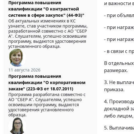
Программа повышения
и важности 
квалификации "О контрактной
- при объяв
системе в сфере закупок" (44-ФЗ)"
Об актуальных изменениях в КС
узнаете, став участником программы,
- при награ
разработанной совместно с АО ''СБЕР
А". Слушателям, успешно освоившим
- при награ
программу, выдаются удостоверения
установленного образца.
- в связи с
В отдельных
11 августа 2026
размерах.
Программа повышения
3. Не выпла
квалификации "О корпоративном
заказе" (223-ФЗ от 18.07.2011)
приказа.
Программа разработана совместно с
АО ''СБЕР А". Слушателям, успешно
4. Производ
освоившим программу, выдаются
докладной з
удостоверения установленного
образца.
либо лицом
5. Выплачив