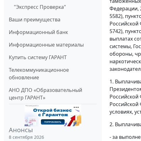
таможенных 
"Экспресс Проверка"
Федерации, 200
5582), пунк
Ваши преимущества
Российской Ф
5742), пунк
Информационный банк
выплатах со
Информационные материалы
системы, Го
обороны, чр
Купить систему ГАРАНТ
наркотическ
законодательс
Телекоммуникационное
обновление
1. Выплачив
Президентом
АНО ДПО «Образовательный
Российской 
центр ГАРАНТ»
Российской 
условиях, у
2. Выплачив
Анонсы
- за выполн
8 сентября 2026