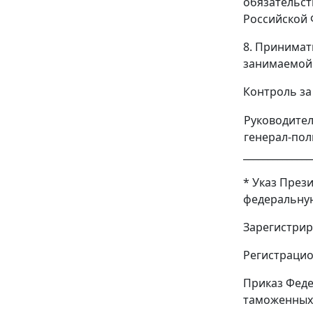
обязательст
Российской 
8. Принимат
занимаемой 
Контроль за
Руководите
генерал-по
______________
* Указ През
федеральную 
Зарегистрир
Регистрацио
Приказ Феде
таможенных