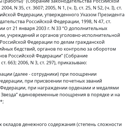
 (работы)” (Собрание законодательства Российской
04, N 35, ст. 3607; 2005, N 1, (ч. I), ст. 25, N 52, (ч. I), ст.
сийской Федерации, утвержденного Указом Президента
ательства Российской Федерации, 1998, N 47, ст.
и от 21 января 2003 г. N 33 “О дополнительных
ии, учреждений и органов уголовно-исполнительной
Российской Федерации по делам гражданской
йных бедствий, органов по контролю за оборотом
нов Российской Федерации” (Собрание
т. 663; 2006, N 3, ст. 297), приказываю:
ации (далее - сотрудники) при поощрении
едерации, при присвоении почетных званий
 Федерации, при награждении орденами и медалями
я Звезда” единовременные поощрения в порядке и на
*;
ух окладов денежного содержания (степень сложности