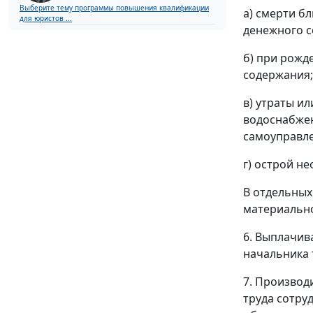
Выберите тему программы повышения квалификации
а) смерти б
для юристов ...
денежного с
б) при рожд
содержания;
в) утраты и
водоснабжен
самоуправле
г) острой н
В отдельных
материально
6. Выплачив
начальника 
7. Производ
труда сотру