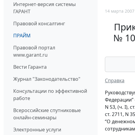
Интернет-версия системы
14 марта 2007
ГАРАНТ
Правовой консалтинг
Прик
№ 10
ПРАЙМ
Правовой портал
www.garant.ru
Вести Гаранта
Журнал "Законодательство"
Справка
Консультации по эффективной
Руководству
работе
Федерации” (
N 53, (ч. I), с
Всероссийские спутниковые
ст. 2711, N 3
онлайн-семинары
“О денежном
сотрудникам
Электронные услуги