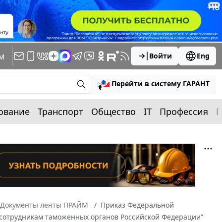
м
Войти
Eng
Перейти в систему ГАРАНТ
ование
Транспорт
Общество
IT
Профессия
П
Документы ленты ПРАЙМ
Приказ Федеральной
х сотрудникам таможенных органов Российской Федерации”