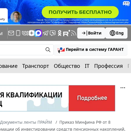
м
Войти
Eng
Перейти в систему ГАРАНТ
ование
Транспорт
Общество
IT
Профессия
П
Документы ленты ПРАЙМ
Приказ Минфина РФ от 8
ормации об инвестировании средств пенсионных накоплений,