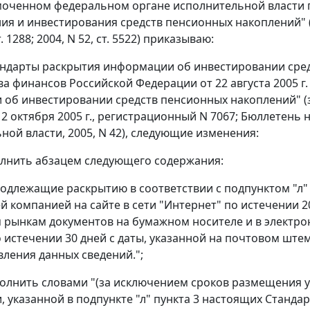
оченном федеральном органе исполнительной власти п
я и инвестирования средств пенсионных накоплений" 
т. 1288; 2004, N 52, ст. 5522) приказываю:
андарты раскрытия информации об инвестировании сре
а финансов Российской Федерации от 22 августа 2005 г
об инвестировании средств пенсионных накоплений" (
2 октября 2005 г., регистрационный N 7067; Бюллетень
ной власти, 2005, N 42), следующие изменения:
олнить абзацем следующего содержания:
подлежащие раскрытию в соответствии с подпунктом "л"
 компанией на сайте в сети "Интернет" по истечении 2
рынкам документов на бумажном носителе и в электрон
по истечении 30 дней с даты, указанной на почтовом шт
вления данных сведений.";
полнить словами "(за исключением сроков размещения 
 указанной в подпункте "л" пункта 3 настоящих Стандар