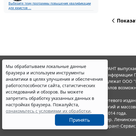
Выберите тему программы повышения квалификации
для юристов ...
Показа
Мы обрабатываем локальные данные
© ООО "НПП "ГАРАНТ-СЕРВИС", 2026. Система ГАРАНТ выпускае
браузера и используем инструменты
участниками Российской ассоциации правовой информации Г
аналитики в целях улучшения и обеспечения
Все права на материалы сайта ГАРАНТ.РУ принадлежат ООО "
работоспособности сайта, статистических
Полное или частичное воспроизведение материалов возможн
исследований и обзоров. Вы можете
Правила использования портала.
запретить обработку указанных данных в
Портал ГАРАНТ.РУ зарегистрирован в качестве сетевого изда
настройках браузера. Пожалуйста,
надзору в сфере связи,информационных технологий и массо
ознакомьтесь с условиями их обработки
.
(Роскомнадзором), Эл № ФС77-58365 от 18 июня 2014 года.
ООО "НПП "ГАРАНТ-СЕРВИС", 119234, г. Москва, тер. Ленинские 
Принять
Разработчик ЭПС Система ГАРАНТ – ООО "НПП "
Гарант-Сервис