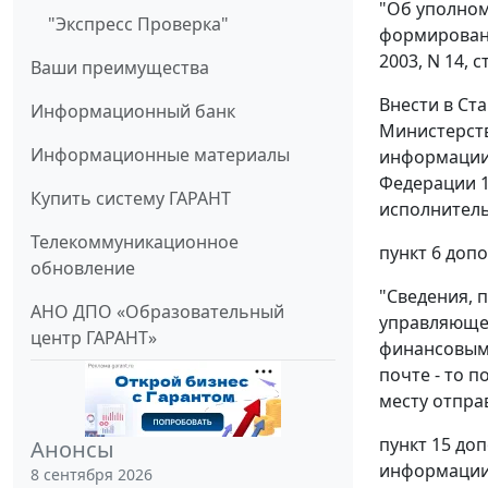
"Об уполном
"Экспресс Проверка"
формировани
2003, N 14, с
Ваши преимущества
Внести в Ст
Информационный банк
Министерств
Информационные материалы
информации 
Федерации 1
Купить систему ГАРАНТ
исполнитель
Телекоммуникационное
пункт 6 доп
обновление
"Сведения, 
АНО ДПО «Образовательный
управляющей
центр ГАРАНТ»
финансовым 
почте - то 
месту отпра
пункт 15 до
Анонсы
информации,
8 сентября 2026