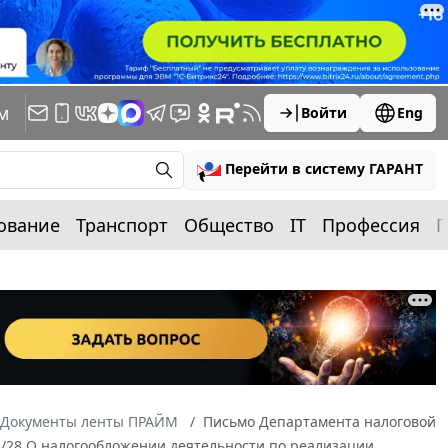
м
Войти
Eng
Перейти в систему ГАРАНТ
ование
Транспорт
Общество
IT
Профессия
П
Документы ленты ПРАЙМ
Письмо Департамента налоговой
5/28 О налогообложении деятельности по реализации