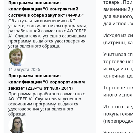
товары. При
Программа повышения
квалификации "О контрактной
вмененный д
системе в сфере закупок" (44-ФЗ)"
для личного
Об актуальных изменениях в КС
для использ
узнаете, став участником программы,
разработанной совместно с АО ''СБЕР
Исходя из с
А". Слушателям, успешно освоившим
программу, выдаются удостоверения
(витрины, ка
установленного образца.
Учитывая сп
торговле не
исходя из с
11 августа 2026
конечная це
Программа повышения
квалификации "О корпоративном
Торговое хо
заказе" (223-ФЗ от 18.07.2011)
Программа разработана совместно с
иного испол
АО ''СБЕР А". Слушателям, успешно
освоившим программу, выдаются
Из этого сл
удостоверения установленного
покупателям
образца.
(перепродаж
Учитывая из