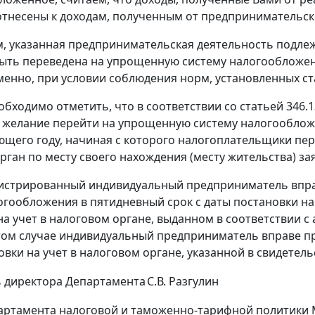
отнесены к доходам, полученным от предпринимательск
ем, указанная предпринимательская деятельность под
ыть переведена на упрощенную систему налогообложени
менно, при условии соблюдения норм, установленных ста
обходимо отметить, что в соответствии со статьей 346
желание перейти на упрощенную систему налогообложени
щего году, начиная с которого налогоплательщики пер
рган по месту своего нахождения (месту жительства) за
истрированный индивидуальный предприниматель впра
огообложения в пятидневный срок с даты постановки на 
на учет в налоговом органе, выданном в соответствии с
этом случае индивидуальный предприниматель вправе 
овки на учет в налоговом органе, указанной в свидетель
 директора Департамента
С.В. Разгулин
ртамента налоговой и таможенно-тарифной политики Ми