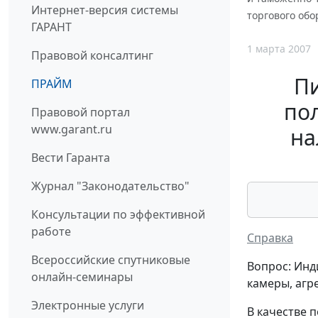
Интернет-версия системы
торгового об
ГАРАНТ
1 марта 2007
Правовой консалтинг
П
ПРАЙМ
пол
Правовой портал
www.garant.ru
на
Вести Гаранта
Журнал "Законодательство"
Консультации по эффективной
работе
Справка
Всероссийские спутниковые
Вопрос: Инд
онлайн-семинары
камеры, агр
Электронные услуги
В качестве 