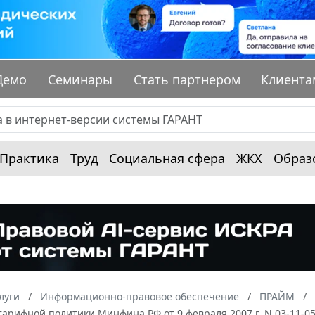
Демо
Семинары
Стать партнером
Клиента
Практика
Труд
Социальная сфера
ЖКХ
Образ
луги
Информационно-правовое обеспечение
ПРАЙМ
арифной политики Минфина РФ от 9 февраля 2007 г. N 03-11-0