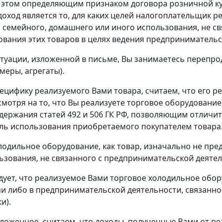
 этом определяющим признаком договора розничной ку
оход является то, для каких целей налогоплательщик р
, семейного, домашнего или иного использования, не с
ования этих товаров в целях ведения предпринимательс
итуации, изложенной в письме, Вы занимаетесь перепр
меры, агрегаты).
ецифику реализуемого Вами товара, считаем, что его р
смотря на то, что Вы реализуете торговое оборудовани
одержания статей 492 и 506 ГК РФ, позволяющим отличи
ль использования приобретаемого покупателем товара
лодильное оборудование, как товар, изначально не пре
ьзования, не связанного с предпринимательской деяте
едует, что реализуемое Вами торговое холодильное обо
и либо в предпринимательской деятельности, связанно
и).
ложенное, считаем, что доходы, полученные Вами от р