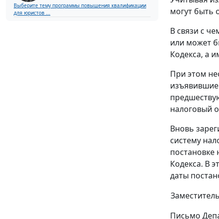
Выберите тему программы повышения квалификации
могут быть 
для юристов ...
В связи с ч
или может б
Кодекса, а и
При этом не
изъявившие 
предшествую
налоговый о
Вновь зарег
систему нал
постановке 
Кодекса. В 
даты постан
Заместитель
Письмо Депа