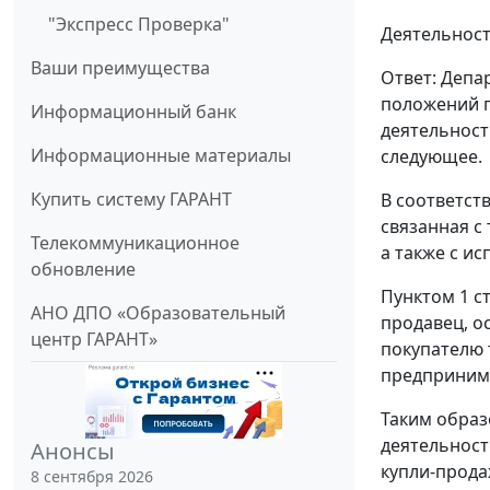
"Экспресс Проверка"
Деятельност
Ваши преимущества
Ответ: Депа
положений г
Информационный банк
деятельност
Информационные материалы
следующее.
Купить систему ГАРАНТ
В соответст
связанная с
Телекоммуникационное
а также с и
обновление
Пунктом 1 с
АНО ДПО «Образовательный
продавец, о
центр ГАРАНТ»
покупателю 
предприним
Таким образ
деятельност
Анонсы
купли-прода
8 сентября 2026