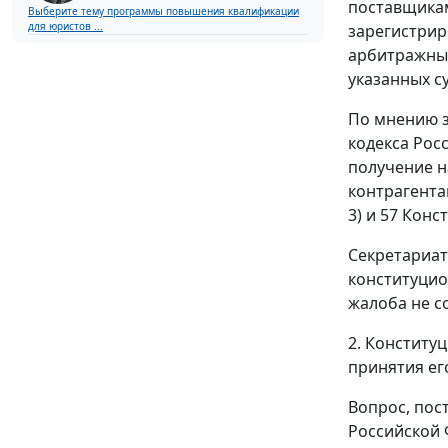
поставщикам
Выберите тему программы повышения квалификации
для юристов ...
зарегистрир
арбитражным
указанных с
По мнению 
кодекса Рос
получение н
контрагентам
3
) и
57
Конст
Секретариат
конституцио
жалоба не с
2. Конститу
принятия ег
Вопрос, пос
Российской 