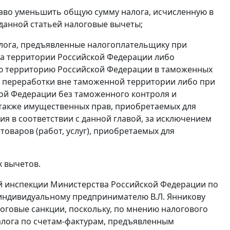
раво уменьшить общую сумму налога, исчисленную в
данной статьей налоговые вычеты;
алога, предъявленные налогоплательщику при
 на территории Российской Федерации либо
ю территорию Российской Федерации в таможенных
и переработки вне таможенной территории либо при
ой Федерации без таможенного контроля и
а также имущественных прав, приобретаемых для
 в соответствии с данной главой, за исключением
 товаров (работ, услуг), приобретаемых для
 вычетов.
й инспекции Министерства Российской Федерации по
а индивидуальному предпринимателю В.Л. Янникову
оговые санкции, поскольку, по мнению налогового
алога по
счетам-фактурам
, предъявленным