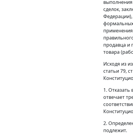
выполнения 
сделок, зак
Федерации),
формальных 
применения 
правильного
продавца и 
товара (работ
Исходя из и
статьи 79
,
с
Конституцио
1. Отказать
отвечает т
соответстви
Конституцио
2. Определе
подлежит.