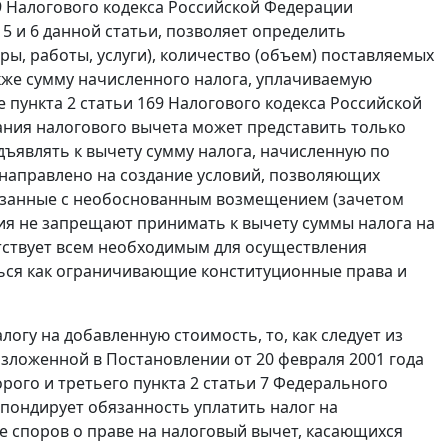
9
Налогового кодекса Российской Федерации
 5
и
6
данной статьи, позволяет определить
вары, работы, услуги), количество (объем) поставляемых
 также сумму начисленного налога, уплачиваемую
ие
пункта 2 статьи 169
Налогового кодекса Российской
ания налогового вычета может представить только
дъявлять к вычету сумму налога, начисленную по
 направлено на создание условий, позволяющих
вязанные с необоснованным возмещением (зачетом
ия не запрещают принимать к вычету суммы налога на
тствует всем необходимым для осуществления
ться как ограничивающие конституционные права и
огу на добавленную стоимость, то, как следует из
изложенной в
Постановлении
от 20 февраля 2001 года
орого
и
третьего пункта 2 статьи 7
Федерального
спондирует обязанность уплатить налог на
 споров о праве на налоговый вычет, касающихся