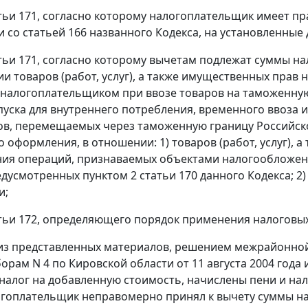
тьи 171
, согласно которому налогоплательщик имеет п
и со
статьей 166
названного Кодекса, на установленные 
тьи 171
, согласно которому вычетам подлежат суммы н
и товаров (работ, услуг), а также имущественных прав
налогоплательщиком при ввозе товаров на таможенну
уска для внутреннего потребления, временного ввоза 
ов, перемещаемых через таможенную границу Российск
 оформления, в отношении: 1) товаров (работ, услуг), 
ия операций, признаваемых объектами налогообложения
редусмотренных
пунктом 2 статьи 170
данного Кодекса; 2)
и;
тьи 172
, определяющего порядок применения налоговых
 из представленных материалов, решением межрайонно
борам N 4 по Кировской области от 11 августа 2004 год
налог на добавленную стоимость, начислены пени и нал
огоплательщик неправомерно принял к вычету суммы н