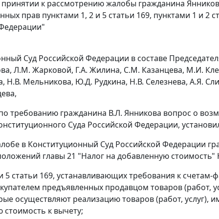
в принятии к рассмотрению жалобы гражданина Яннико
ных прав пунктами 1, 2 и 5 статьи 169, пунктами 1 и 2 с
 Федерации"
ный Суд Российской Федерации в составе Председателя В
а, Л.М. Жарковой, Г.А. Жилина, С.М. Казанцева, М.И. Кл
, Н.В. Мельникова, Ю.Д. Рудкина, Н.В. Селезнева, А.Я. Слив
цева,
по требованию гражданина В.Л. Янникова вопрос о воз
онституционного Суда Российской Федерации, установи
жалобе в Конституционный Суд Российской Федерации гр
положений
главы 21
"Налог на добавленную стоимость" 
и
5 статьи 169
, устанавливающих требования к
счетам-ф
купателем предъявленных продавцом товаров (работ, у
орые осуществляют реализацию товаров (работ, услуг), 
 стоимость к вычету;