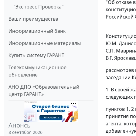
"Об отказе 
"Экспресс Проверка"
конституцион
Российской
Ваши преимущества
Информационный банк
Конституцион
Информационные материалы
Ю.М. Данилов
С.П. Маврина
Купить систему ГАРАНТ
В.Г. Ярослав
Телекоммуникационное
рассмотрев 
обновление
заседании К
АНО ДПО «Образовательный
1. В своей 
центр ГАРАНТ»
следующих 
пунктов 1
,
2
принятия по
агента, кот
Анонсы
добавленную
8 сентября 2026