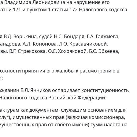
ва Владимира Леонидовича на нарушение его
татьи 171 и пунктом 1 статьи 172 Налогового кодекса
.Д. Зорькина, судей Н.С. Бондаря, Г.А. Гаджиева,
еандрова, А.Л. Кононова, Л.О. Красавчиковой,
ы, В.Г. Стрекозова, О.С. Хохряковой, Б.С. Эбзеева,
можности принятия его жалобы к рассмотрению в
л:
ажданин В.Л. Янников оспаривает конституционность
Налогового кодекса Российской Федерации:
актурам
как документам, служащим основанием для
слуг), имущественных прав (включая комиссионера,
имущественных прав от своего имени) сумм налога на