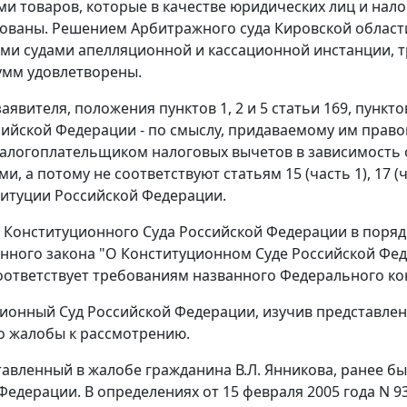
и товаров, которые в качестве юридических лиц и нал
ованы. Решением Арбитражного суда Кировской области 
и судами апелляционной и кассационной инстанции, тр
умм удовлетворены.
заявителя, положения
пунктов 1
,
2
и
5 статьи 169
,
пункто
сийской Федерации - по смыслу, придаваемому им право
алогоплательщиком налоговых вычетов в зависимость о
и, а потому не соответствуют статьям 15 (
часть 1
), 17 (
ч
итуции Российской Федерации.
 Конституционного Суда Российской Федерации в поря
нного закона "О Конституционном Суде Российской Феде
оответствует требованиям названного Федерального ко
ционный Суд Российской Федерации, изучив представле
о жалобы к рассмотрению.
тавленный в жалобе гражданина В.Л. Янникова, ранее 
Федерации. В определениях
от 15 февраля 2005 года N 9