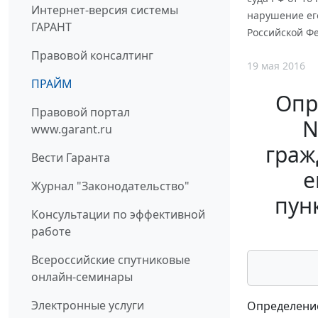
Интернет-версия системы
нарушение его
ГАРАНТ
Российской Ф
Правовой консалтинг
19 мая 2016
ПРАЙМ
Опр
Правовой портал
N
www.garant.ru
граж
Вести Гаранта
е
Журнал "Законодательство"
пун
Консультации по эффективной
работе
Всероссийские спутниковые
онлайн-семинары
Электронные услуги
Определение