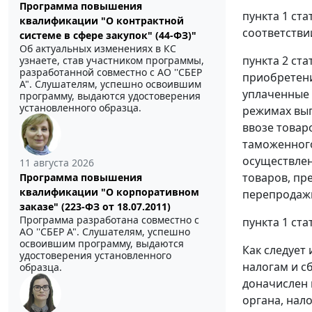
Программа повышения
пункта 1 ста
квалификации "О контрактной
соответстви
системе в сфере закупок" (44-ФЗ)"
Об актуальных изменениях в КС
пункта 2 ста
узнаете, став участником программы,
разработанной совместно с АО ''СБЕР
приобретени
А". Слушателям, успешно освоившим
уплаченные 
программу, выдаются удостоверения
установленного образца.
режимах вып
ввозе товар
таможенного
осуществлен
11 августа 2026
товаров, п
Программа повышения
квалификации "О корпоративном
перепродаж
заказе" (223-ФЗ от 18.07.2011)
Программа разработана совместно с
пункта 1 ста
АО ''СБЕР А". Слушателям, успешно
освоившим программу, выдаются
Как следует
удостоверения установленного
налогам и с
образца.
доначислен 
органа, нал