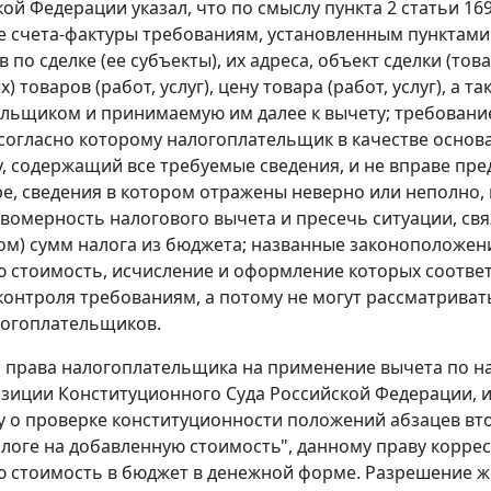
кой Федерации указал, что по смыслу
пункта 2 статьи 16
е счета-фактуры требованиям, установленным
пунктами
 по сделке (ее субъекты), их адреса, объект сделки (то
) товаров (работ, услуг), цену товара (работ, услуг), а
льщиком и принимаемую им далее к вычету; требован
согласно которому налогоплательщик в качестве основ
у
, содержащий все требуемые сведения, и не вправе пре
ре, сведения в котором отражены неверно или неполно,
вомерность налогового вычета и пресечь ситуации, с
ом) сумм налога из бюджета; названные законоположен
 стоимость, исчисление и оформление которых соотве
контроля требованиям, а потому не могут рассматрива
логоплательщиков.
я права налогоплательщика на применение вычета по нал
зиции Конституционного Суда Российской Федерации, 
лу о проверке конституционности положений
абзацев вт
алоге на добавленную стоимость", данному праву корре
 стоимость в бюджет в денежной форме. Разрешение же