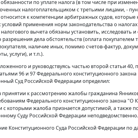
обязанности по уплате налога (в том числе при изме
люченных налогоплательщиком с третьими лицами, -
пун
 относится к компетенции арбитражных судов, которые
условий применения норм законодательства о налогах 
налогового вычета обязаны установить, исследовать и
 разрешения дела обстоятельств (оплата покупателем то
покупателя, наличие иных, помимо счетов-фактур, доку
ы, услуги), и т.п.).
зложенного и руководствуясь
частью второй статьи 40
,
п
татьями 96
и
97
Федерального конституционного закона 
нный Суд Российской Федерации определил:
 в принятии к рассмотрению жалобы гражданина Яннико
ребованиям
Федерального конституционного закона
"О К
и с которыми жалоба признается допустимой, а также п
нному Суду Российской Федерации неподведомственно
ние Конституционного Суда Российской Федерации по 