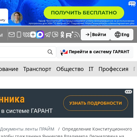
м
Войти
Eng
Перейти в систему ГАРАНТ
ование
Транспорт
Общество
IT
Профессия
П
Документы ленты ПРАЙМ
Определение Конституционного
ию жалобы гражданина Янникова Владимира Леонидовича на