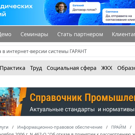
Демо
Семинары
Стать партнером
Клиента
Практика
Труд
Социальная сфера
ЖКХ
Образ
луги
Информационно-правовое обеспечение
ПРАЙМ
 ноября 2006 г. N 467-О "Об отказе в принятии к рассмотрен