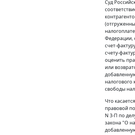
Суд Российс
соответстви
контрагентов
(отгруженных
налогоплате
Федерации, 
счет-фактур
счету-факту
оценить пра
или возврат
добавленную
налогового 
свободы на
Что касаетс
правовой по
N 3-П по де
закона "О н
добавленную