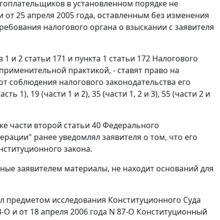
огоплательщиков в установленном порядке не
от 25 апреля 2005 года, оставленным без изменения
ебования налогового органа о взыскании с заявителя
в 1
и
2 статьи 171
и
пункта 1 статьи 172
Налогового
применительной практикой, - ставят право на
т соблюдения налогового законодательства его
асть 1
), 19 (
части 1
и
2
), 35 (
части 1
,
2
и
3
), 55 (
части 2
и
дке
части второй статьи 40
Федерального
рации" ранее уведомлял заявителя о том, что его
нституционного закона.
нные заявителем материалы, не находит оснований для
был предметом исследования Конституционного Суда
3-О
и
от 18 апреля 2006 года N 87-О
Конституционный