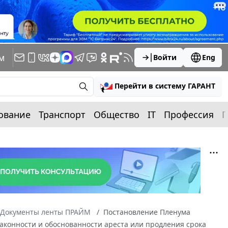
м
Войти
Eng
Перейти в систему ГАРАНТ
ование
Транспорт
Общество
IT
Профессия
П
Документы ленты ПРАЙМ
Постановление Пленума
 законности и обоснованности ареста или продления срока