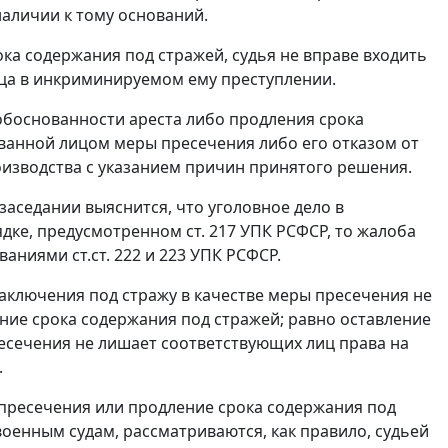
наличии к тому оснований.
ка содержания под стражей, судья не вправе входить
ица в инкриминируемом ему преступлении.
 обоснованности ареста либо продления срока
ванной лицом меры пресечения либо его отказом от
изводства с указанием причин принятого решения.
заседании выяснится, что уголовное дело в
рядке, предусмотренном
ст. 217
УПК РСФСР, то жалоба
бованиями
ст.ст. 222
и
223
УПК РСФСР.
аключения под стражу в качестве меры пресечения не
ние срока содержания под стражей; равно оставление
есечения не лишает соответствующих лиц права на
.
 пресечения или продление срока содержания под
военным судам
, рассматриваются, как правило, судьей