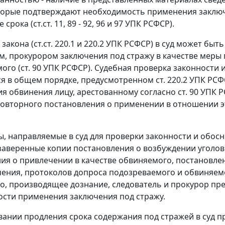
торые подтверждают необходимость применения заключ
 срока (
ст.ст. 11
,
89 - 92
,
96
и
97
УПК РСФСР).
 закона (
ст.ст. 220.1
и
220.2
УПК РСФСР) в суд может быт
м, прокурором заключения под стражу в качестве меры 
ого (
ст. 90
УПК РСФСР). Судебная проверка законности 
ся в общем порядке, предусмотренном
ст. 220.2
УПК РСФСР
я обвинения лицу, арестованному согласно
ст. 90
УПК РС
овторного постановления о применении в отношении э
ы, направляемые в суд для проверки законности и обосн
аверенные копии постановления о возбуждении уголов
ия о привлечении в качестве обвиняемого, постановле
ения, протоколов допроса подозреваемого и обвиняемог
о, производящее дознание, следователь и прокурор пре
сти применения заключения под стражу.
ании продления срока содержания под стражей в суд п