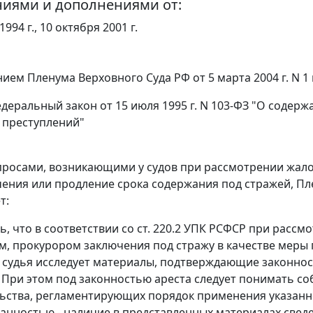
ниями и дополнениями от:
994 г., 10 октября 2001 г.
нием
Пленума Верховного Суда РФ от 5 марта 2004 г. N
деральный закон
от 15 июля 1995 г. N 103-ФЗ "О соде
 преступлений"
опросами, возникающими у судов при рассмотрении жало
ения или продление срока содержания под стражей, Пл
т:
ь, что в соответствии со
ст. 220.2
УПК РСФСР при рассмо
м, прокурором заключения под стражу в качестве меры 
 судья исследует материалы, подтверждающие законно
 При этом под законностью ареста следует понимать с
ьства, регламентирующих порядок применения указанно
анностью - наличие в представленных материалах сведе