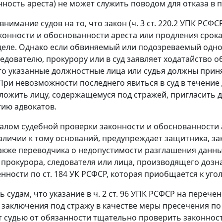
ность ареста) не может служить поводом для отказа в п
внимание судов на то, что закон (
ч. 3 ст. 220.2
УПК РСФСР)
конности и обоснованности ареста или продления срока
 деле. Однако если обвиняемый или подозреваемый одн
ледователю, прокурору или в суд заявляет ходатайство 
то указанные должностные лица или судья должны приня
При невозможности последнего явиться в суд в течени
ложить лицу, содержащемуся под стражей, пригласить 
гию адвокатов.
чалом судебной проверки законности и обоснованности 
наличии к тому оснований, предупреждает защитника, з
также переводчика о недопустимости разглашения данны
прокурора, следователя или лица, производящего дозн
енности по
ст. 184
УК РСФСР, которая приобщается к угол
ь судам, что указание в
ч. 2 ст. 96
УПК РСФСР на перечен
заключения под стражу в качестве меры пресечения по
 судью от обязанности тщательно проверить законнос