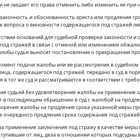
и не лишает его права отменить либо изменить ее при 
 законность и обоснованность ареста или продления сро
е вопроса о виновности содержащегося под стражей л
утствии оснований для судебной проверки законности и
под стражей в связи с отменой или изменением обжало
лобы судья выносит постановление о прекращении про
 момент подачи жалобы или ее рассмотрения в судебном 
ица, содержащегося под стражей, передано в суд в по
я в тот же суд и рассматривается в соответствии с тре
ние судьей без удовлетворения жалобы на применение з
т в последующем обращению в суд с жалобой на продле
ворения жалобы на продление срока указанной меры пр
 очередного продления срока содержания под стражей
на применение заключения под стражу в качестве меры
ступившие от лиц, дела в отношении которых
подсудны 