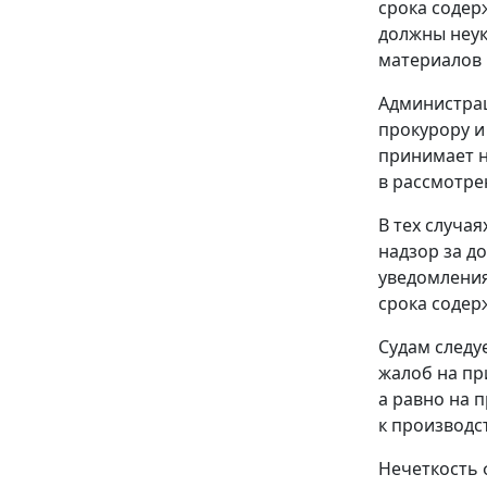
срока содер
должны неук
материалов в
Администрац
прокурору и
принимает н
в рассмотре
В тех случа
надзор за д
уведомления
срока содер
Судам следуе
жалоб на пр
а равно на 
к производст
Нечеткость 