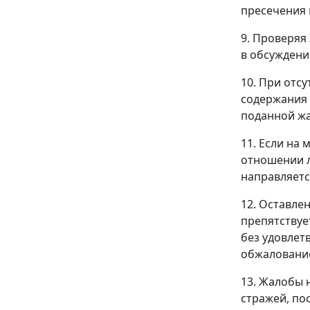
пресечения 
9. Проверяя
в обсуждени
10. При отс
содержания 
поданной жа
11. Если на
отношении л
направляетс
12. Оставле
препятствуе
без удовлет
обжалование
13. Жалобы 
стражей, по