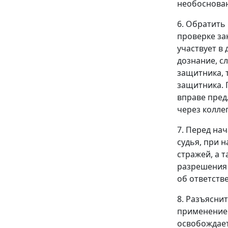
необоснован
6. Обратить 
проверке за
участвует в
дознание, с
защитника, 
защитника. 
вправе пред
через колле
7. Перед на
судья, при 
стражей, а 
разрешения 
об ответств
8. Разъяснит
применение 
освобождает