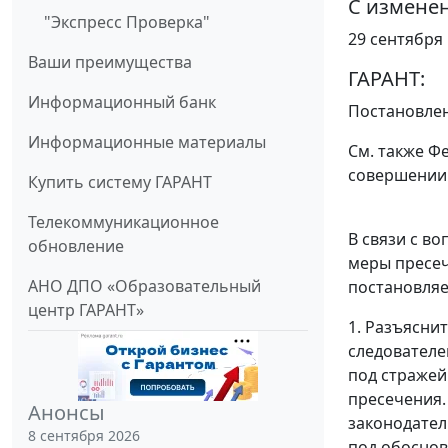
С измене
"Экспресс Проверка"
29 сентября 1
Ваши преимущества
ГАРАНТ:
Информационный банк
Постановле
Информационные материалы
См. также
Фе
совершении
Купить систему ГАРАНТ
Телекоммуникационное
В связи с в
обновление
меры пресеч
АНО ДПО «Образовательный
постановляе
центр ГАРАНТ»
1. Разъяснит
следователе
под стражей
пресечения.
Анонсы
законодател
8 сентября 2026
под обоснов