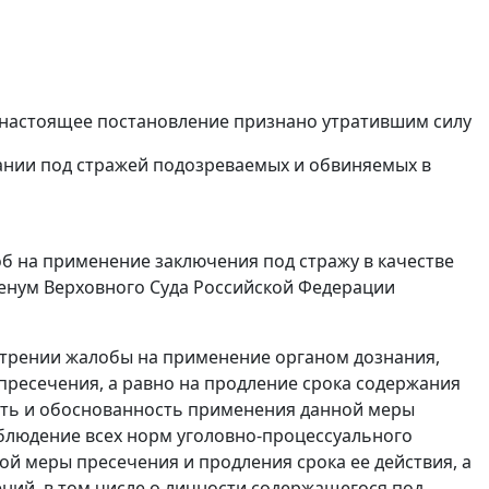
 1 настоящее постановление признано утратившим силу
ржании под стражей подозреваемых и обвиняемых в
б на применение заключения под стражу в качестве
енум Верховного Суда Российской Федерации
трении жалобы на применение органом дознания,
пресечения, а равно на продление срока содержания
сть и обоснованность применения данной меры
облюдение всех норм уголовно-процессуального
й меры пресечения и продления срока ее действия, а
ний, в том числе о личности содержащегося под