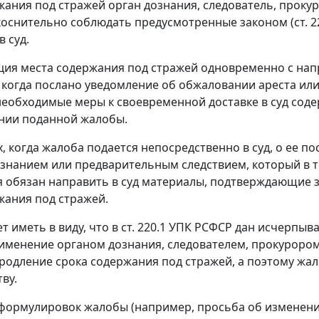
жания под стражей орган дознания, следователь, проку
оснительно соблюдать предусмотренные законом (
ст. 2
 суд.
ия места содержания под стражей одновременно с напр
 когда послано уведомление об обжаловании ареста или
еобходимые меры к своевременной доставке в суд соде
нии поданной жалобы.
ях, когда жалоба подается непосредственно в суд, о ее
ознанием или предварительным следствием, который в 
 обязан направить в суд материалы, подтверждающие з
жания под стражей.
т иметь в виду, что в
ст. 220.1
УПК РСФСР дан исчерпыва
именение органом дознания, следователем, прокурором
продление срока содержания под стражей, а поэтому жа
ву.
формулировок жалобы (например, просьба об изменени