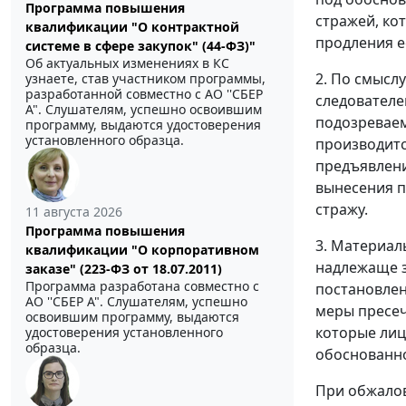
Программа повышения
стражей, ко
квалификации "О контрактной
продления ее
системе в сфере закупок" (44-ФЗ)"
Об актуальных изменениях в КС
2. По смыслу
узнаете, став участником программы,
разработанной совместно с АО ''СБЕР
следователе
А". Слушателям, успешно освоившим
подозреваем
программу, выдаются удостоверения
установленного образца.
производит
предъявлени
вынесения п
стражу.
11 августа 2026
Программа повышения
3. Материал
квалификации "О корпоративном
надлежаще з
заказе" (223-ФЗ от 18.07.2011)
Программа разработана совместно с
постановлен
АО ''СБЕР А". Слушателям, успешно
меры пресеч
освоившим программу, выдаются
которые лиц
удостоверения установленного
образца.
обоснованно
При обжалов