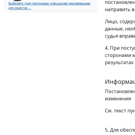
постановлен
Выберите тему программы повышения квалификации
для юристов ...
направить в
Лицо, содер
данные, нео
судья вправ
4. При пост
сторонами м
результатах
Информац
Постановле
изменения
См. текст п
5. Для обес