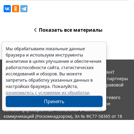
Показать все материалы
Мы обрабатываем локальные данные
браузера и используем инструменты
аналитики в целях улучшения и обеспечения
работоспособности сайта, статистических
© ООО "НПП "ГАРАНТ-СЕРВИС", 2026. Система ГАРАНТ
исследований и обзоров. Вы можете
выпускается с 1990 года. Компания "Гарант" и ее партнеры
запретить обработку указанных данных в
являются участниками Российской ассоциации правовой
настройках браузера. Пожалуйста,
информации ГАРАНТ.
ознакомьтесь с условиями их обработки
.
Портал ГАРАНТ.РУ зарегистрирован в качестве сетевого
Принять
издания Федеральной службой по надзору в сфере
связи,информационных технологий и массовых
коммуникаций (Роскомнадзором), Эл № ФС77-58365 от 18
июня 2014 года.
16+