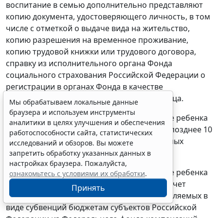
воспитание в семью дополнительно представляют
копию документа, удостоверяющего личность, в том
числе с отметкой о выдаче вида на жительство,
копию разрешения на временное проживание,
копию трудовой книжки или трудового договора,
справку из исполнительного органа Фонда
социального страхования Российской Федерации о
регистрации в органах Фонда в качестве
страхователя, копию удостоверения беженца.
Мы обрабатываем локальные данные
браузера и используем инструменты
33. Единовременное пособие при передаче ребенка
аналитики в целях улучшения и обеспечения
на воспитание в семью выплачивается не позднее 10
работоспособности сайта, статистических
дней с даты представления всех необходимых
исследований и обзоров. Вы можете
документов.
запретить обработку указанных данных в
настройках браузера. Пожалуйста,
34. Единовременное пособие при передаче ребенка
ознакомьтесь с условиями их обработки
.
на воспитание в семью выплачивается за счет
Принять
средств федерального бюджета, предоставляемых в
виде субвенций бюджетам субъектов Российской