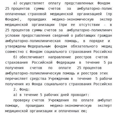
     а) осуществляет  оплату  представленных  Фондом  с
 25 процентов  суммы  счетов   за   амбулаторно-поликли
 оплаченных страховой  медицинской  организацией  (при 
 Фондом),   прошедших   медико-экономическую   эксперти
 медицинской  организации  (при  ее  отсутствии  -  в  
 25 процентов суммы счетов за  амбулаторно-поликлиничес
 условии предоставления сведений о работающих гражданах
 амбулаторно-поликлиническая  помощь,  в  порядке  и  п
 утверждены Федеральным  фондом  обязательного  медицин
 совместно с Фондом социального страхования Российской 
     б) обеспечивает  направление  реестров  счетов  в 
 страхования  Российской  Федерации  в  течение  5 рабо
 получения   счетов   по   оплате   25 процентов       
 амбулаторно-поликлиническую помощь и реестров этих  сч
 перечисляет средства Учреждению в  течение  5 рабочих 
 получения из Фонда социального страхования Российской 
     2. Фонд:

     а) в течение 5 рабочих дней проводит:

     проверку счетов  Учреждения  по  оплате  амбулатор
 помощи,   прошедших   медико-экономическую   экспертиз
 медицинской организации и оплаченных ею;
