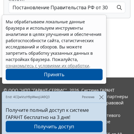
Мы обрабатываем локальные данные
браузера и используем инструменты
аналитики в целях улучшения и обеспечения
работоспособности сайта, статистических
исследований и обзоров. Вы можете
Показать все материалы
запретить обработку указанных данных в
настройках браузера. Пожалуйста,
ознакомьтесь с условиями их обработки
.
Принять
© ООО "НПП "ГАРАНТ-СЕРВИС", 2026. Система ГАРАНТ
выпускается с 1990 года. Компания "Гарант" и ее партнеры
Erid: 4CQwVszH9pWwojUA9Q3
Реклама
являются участниками Российской ассоциации правовой
информации ГАРАНТ.
Получите полный доступ к системе
Портал ГАРАНТ.РУ зарегистрирован в качестве сетевого
ГАРАНТ бесплатно на 3 дня!
издания Федеральной службой по надзору в сфере
Получить доступ
связи,информационных технологий и массовых