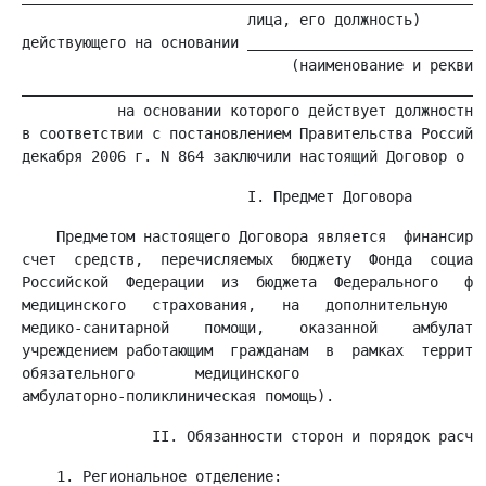
                           лица, его должность)

 действующего на основании ____________________________
                                (наименование и реквизи
 ______________________________________________________
            на основании которого действует должностное
 в соответствии с постановлением Правительства Российск
     Предметом настоящего Договора является  финансиров
 счет  средств,  перечисляемых  бюджету  Фонда  социаль
 Российской  Федерации  из  бюджета  Федерального   фон
 медицинского   страхования,   на   дополнительную    о
 медико-санитарной    помощи,    оказанной    амбулатор
 учреждением работающим  гражданам  в  рамках  территор
 обязательного       медицинского                    ст
     1. Региональное отделение:
