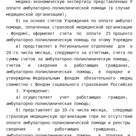
     медико-экономическую экспертизу представленных Учр
 оплате амбулаторно-поликлинической помощи (в случае от
 медицинской организации);

     б) на основе счетов Учреждения по оплате амбулатор
 помощи, оплаченных страховой медицинской организацией 
 - Фондом), оформляет  счета  по  оплате  25 процентов 
 амбулаторно-поликлиническую помощь по этому Учреждению
     в) представляет в Региональное отделение  для  опл
 20-го числа месяца, следующего за отчетным, счета по о
 суммы счетов за амбулаторно-поликлиническую помощь, а 
 счетов   и   сведения   о   работающих   гражданах,   
 амбулаторно-поликлиническая  помощь,  в  порядке  и  п
 утверждены Федеральным  фондом  обязательного  медицин
 совместно с Фондом социального страхования Российской 
     3. Учреждение:

     а) осуществляет   учет   работающих   граждан,    
 амбулаторно-поликлиническая помощь;

     б) представляет до 10-го числа месяца,  следующего
 страховую медицинскую организацию (при ее отсутствии -
 оплате амбулаторно-поликлинической помощи и реестры эт
 сведения     о      работающих      гражданах,      ко
 амбулаторно-поликлиническая  помощь,  в  порядке  и  п