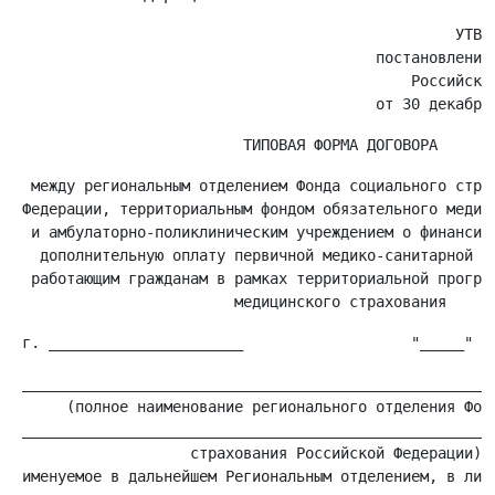
                                                  УТВЕР
                                         постановлением
                                             Российской
  между региональным отделением Фонда социального страх
 Федерации, территориальным фондом обязательного медици
  и амбулаторно-поликлиническим учреждением о финансиро
   дополнительную оплату первичной медико-санитарной по
  работающим гражданам в рамках территориальной програм
 ______________________________________________________
      (полное наименование регионального отделения Фонд
 ______________________________________________________
                    страхования Российской Федерации)

 именуемое в дальнейшем Региональным отделением, в лице