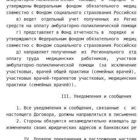
 утверждены Федеральным  фондом  обязательного  медицин
 совместно с Фондом социального страхования Российской 
     в) ведет  отдельный  учет  полученных  из  Региона
 средств на оплату амбулаторно-поликлинической помощи;

     г) представляет в Фонд отчетность в  порядке  и  п
 утверждаются Федеральным фондом обязательного  медицин
 совместно с Фондом социального страхования Российской 
     д) направляет полученные  из  Регионального  отдел
 оплату  труда   медицинских   работников,   участвовав
 амбулаторно-поликлинической  помощи  (за  исключением 
 участковых, врачей общей практики (семейных врачей), м
 участковых врачей-терапевтов участковых, медицинских с
     1. Все уведомления и сообщения, связанные  с  испо
 настоящего Договора, должны направляться в письменной 
     2. Стороны обязуются незамедлительно извещать друг