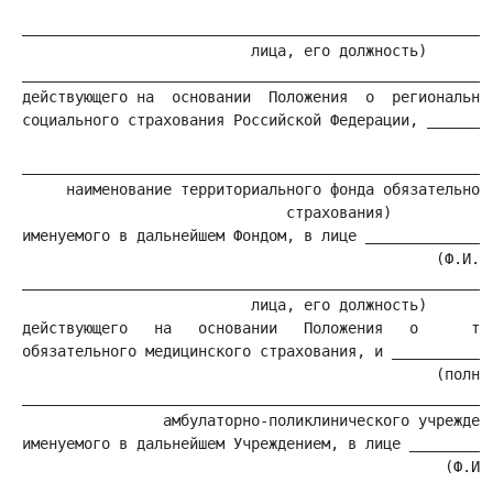
                                                     (Ф
 ______________________________________________________
                           лица, его должность)

 ______________________________________________________
 действующего на  основании  Положения  о  региональном
 социального страхования Российской Федерации, ________
                                                       
 ______________________________________________________
      наименование территориального фонда обязательного
                               страхования)

 именуемого в дальнейшем Фондом, в лице _______________
                                                (Ф.И.О.
 ______________________________________________________
                           лица, его должность)

 действующего   на   основании   Положения   о      тер
 обязательного медицинского страхования, и ____________
                                                (полное
 ______________________________________________________
                 амбулаторно-поликлинического учреждени
 именуемого в дальнейшем Учреждением, в лице __________
                                                 (Ф.И.О
 ______________________________________________________