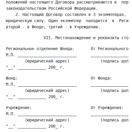
 положений настоящего Договора рассматриваются в  поряд
 законодательством Российской Федерации.

     2. Настоящий Договор составлен в 3 экземплярах,  и
 юридическую силу. Один экземпляр  находится  в  Регион
 Региональное отделение Фонда:       От Регионального о
 М.П. _________________________      __________________
         (юридический адрес)             (подпись должн
 Фонд:                               От Фонда:

 М.П. _________________________      __________________
         (юридический адрес)             (подпись должн
 Учреждение:                         От Учреждения:

 М.П. _________________________      __________________
         (юридический адрес)             (подпись должн