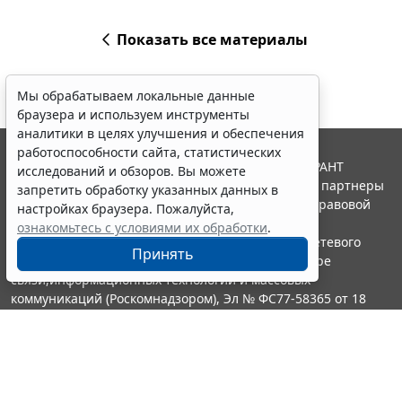
Показать все материалы
Мы обрабатываем локальные данные
браузера и используем инструменты
аналитики в целях улучшения и обеспечения
работоспособности сайта, статистических
© ООО "НПП "ГАРАНТ-СЕРВИС", 2026. Система ГАРАНТ
исследований и обзоров. Вы можете
выпускается с 1990 года. Компания "Гарант" и ее партнеры
запретить обработку указанных данных в
являются участниками Российской ассоциации правовой
настройках браузера. Пожалуйста,
информации ГАРАНТ.
ознакомьтесь с условиями их обработки
.
Портал ГАРАНТ.РУ зарегистрирован в качестве сетевого
Принять
издания Федеральной службой по надзору в сфере
связи,информационных технологий и массовых
коммуникаций (Роскомнадзором), Эл № ФС77-58365 от 18
июня 2014 года.
16+
Контакты
8-800-200-88-88