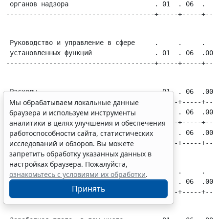
 органов надзора                      . 01  . 06  .    
 Руководство и управление в сфере     .     .     .    
 установленных функций                . 01  . 06  .0010
 Расходы                              . 01  . 06  .0010
Мы обрабатываем локальные данные
--------------------------------------+-----+-----+----
браузера и используем инструменты
 Центральный аппарат                  . 01  . 06  .0010
аналитики в целях улучшения и обеспечения
--------------------------------------+-----+-----+----
работоспособности сайта, статистических
 Территориальные органы               . 01  . 06  .0010
исследований и обзоров. Вы можете
запретить обработку указанных данных в
настройках браузера. Пожалуйста,
 Оплата труда и начисления на оплату  .     .     .    
ознакомьтесь с условиями их обработки
.
 труда                                . 01  . 06  .0010
Принять