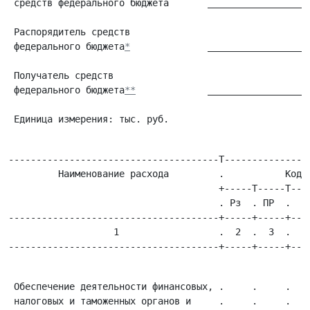
 средств федерального бюджета       ___________________
                                                       
 Распорядитель средств                                 
 федерального бюджета
*
              __________________
                                                       
 Получатель средств                                    
 федерального бюджета
**
             __________________
                                                       
 Единица измерения: тыс. руб.                          
--------------------------------------T----------------
         Наименование расхода         .           Код п
                                      +-----T-----T----
                                      . Рз  . ПР  .  ЦС
--------------------------------------+-----+-----+----
                   1                  .  2  .  3  .   4
 Обеспечение деятельности финансовых, .     .     .    
 налоговых и таможенных органов и     .     .     .    