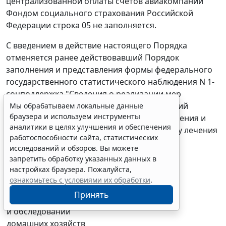
централизованной оплаты счетов авиакомпаний
Фондом социального страхования Российской
Федерации строка 05 не заполняется.
С введением в действие настоящего Порядка
отменяется ранее действовавший Порядок
заполнения и представления формы федерального
государственного статистического наблюдения N 1-
соцподдержка "Сведения о реализации мер
социальной поддержки отдельных категорий
Мы обрабатываем локальные данные
браузера и используем инструменты
граждан в части санаторно-курортного лечения и
аналитики в целях улучшения и обеспечения
бесплатного проезда на транспорте к месту лечения
работоспособности сайта, статистических
и обратно по расходным обязательствам
исследований и обзоров. Вы можете
Российской Федерации", утвержденный
запретить обработку указанных данных в
постановлением Росстата от 19.10.05 N 72.
настройках браузера. Пожалуйста,
ознакомьтесь с условиями их обработки
.
Управление статистики
Принять
уровня жизни
и обследований
домашних хозяйств