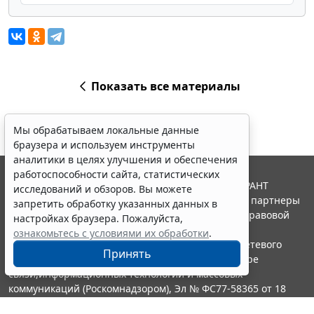
Показать все материалы
Мы обрабатываем локальные данные
браузера и используем инструменты
аналитики в целях улучшения и обеспечения
работоспособности сайта, статистических
© ООО "НПП "ГАРАНТ-СЕРВИС", 2026. Система ГАРАНТ
исследований и обзоров. Вы можете
выпускается с 1990 года. Компания "Гарант" и ее партнеры
запретить обработку указанных данных в
являются участниками Российской ассоциации правовой
настройках браузера. Пожалуйста,
информации ГАРАНТ.
ознакомьтесь с условиями их обработки
.
Портал ГАРАНТ.РУ зарегистрирован в качестве сетевого
Принять
издания Федеральной службой по надзору в сфере
связи,информационных технологий и массовых
коммуникаций (Роскомнадзором), Эл № ФС77-58365 от 18
июня 2014 года.