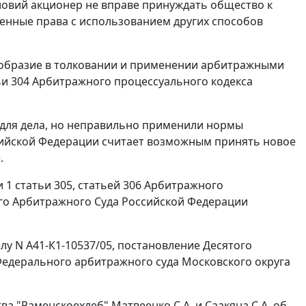
ловий акционер не вправе принуждать общество к
шенные права с использованием других способов
ообразие в толковании и применении арбитражными
ьи 304
Арбитражного процессуального кодекса
 для дела, но неправильно применили нормы
сийской Федерации считает возможным принять новое
.
 1 статьи 305
,
статьей 306
Арбитражного
го Арбитражного Суда Российской Федерации
лу N А41-К1-10537/05, постановление Десятого
едерального арбитражного суда Московского округа
а "Раменскоехлеб" Матвеенко С.А. и Саакяна С.А. об