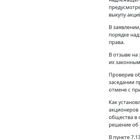
предусмотр
выкупу акци
В заявлении
порядке над
права.
В отзыве на
их законным
Проверив об
заседании п
отмене с пр
Как установ
акционеров 
общества в 
решение об 
В пункте 7.