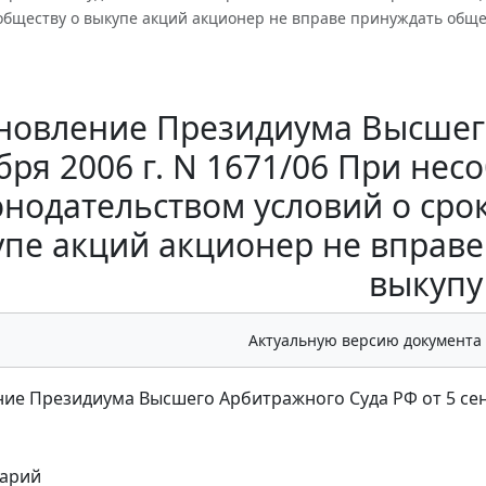
обществу о выкупе акций акционер не вправе принуждать общес
новление Президиума Высшего
бря 2006 г. N 1671/06 При н
онодательством условий о сро
пе акций акционер не вправе
выкупу
Актуальную версию документа
ие Президиума Высшего Арбитражного Суда РФ от 5 сент
арий