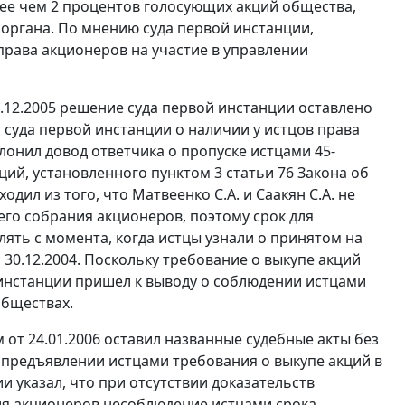
ее чем 2 процентов голосующих акций общества,
органа. По мнению суда первой инстанции,
права акционеров на участие в управлении
.12.2005 решение суда первой инстанции оставлено
 суда первой инстанции о наличии у истцов права
онил довод ответчика о пропуске истцами 45-
кций, установленного
пунктом 3 статьи 76
Закона об
ил из того, что Матвеенко С.А. и Саакян С.А. не
го собрания акционеров, поэтому срок для
ять с момента, когда истцы узнали о принятом на
 30.12.2004. Поскольку требование о выкупе акций
 инстанции пришел к выводу о соблюдении истцами
обществах.
м
от 24.01.2006 оставил названные судебные акты без
 предъявлении истцами требования о выкупе акций в
и указал, что при отсутствии доказательств
я акционеров несоблюдение истцами срока,