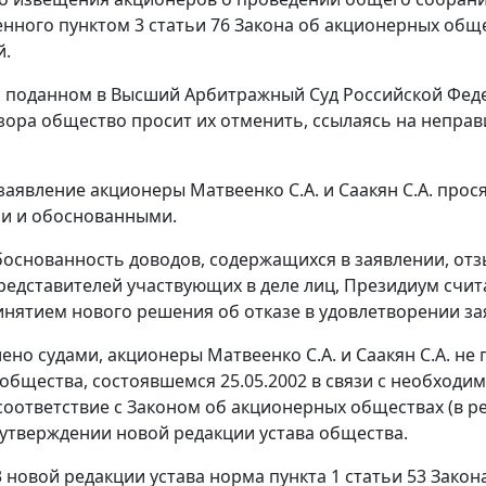
енного
пунктом 3 статьи 76
Закона об акционерных обще
й.
, поданном в Высший Арбитражный Суд Российской Феде
зора общество просит их отменить, ссылаясь на непр
 заявление акционеры Матвеенко С.А. и Саакян С.А. прос
и и обоснованными.
основанность доводов, содержащихся в заявлении, отз
редставителей участвующих в деле лиц, Президиум счит
инятием нового решения об отказе в удовлетворении з
лено судами, акционеры Матвеенко С.А. и Саакян С.А. н
общества, состоявшемся 25.05.2002 в связи с необход
соответствие с
Законом
об акционерных обществах (в р
утверждении новой редакции устава общества.
13 новой редакции устава норма
пункта 1 статьи 53
Закона