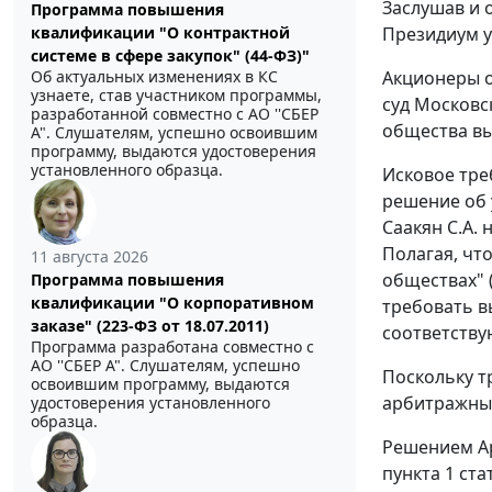
Заслушав и 
Программа повышения
Президиум у
квалификации "О контрактной
системе в сфере закупок" (44-ФЗ)"
Акционеры о
Об актуальных изменениях в КС
узнаете, став участником программы,
суд Московс
разработанной совместно с АО ''СБЕР
общества вы
А". Слушателям, успешно освоившим
программу, выдаются удостоверения
установленного образца.
Исковое тре
решение об 
Саакян С.А.
Полагая, чт
11 августа 2026
обществах" 
Программа повышения
квалификации "О корпоративном
требовать в
заказе" (223-ФЗ от 18.07.2011)
соответству
Программа разработана совместно с
АО ''СБЕР А". Слушателям, успешно
Поскольку т
освоившим программу, выдаются
арбитражный
удостоверения установленного
образца.
Решением Ар
пункта 1 ста