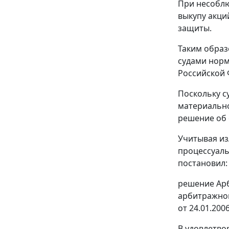
При несобл
выкупу акци
защиты.
Таким образ
судами норм
Российской 
Поскольку с
материально
решение об 
Учитывая из
процессуаль
постановил:
решение Арб
арбитражног
от 24.01.200
В удовлетво