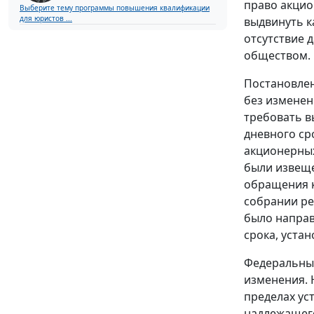
право акцио
Выберите тему программы повышения квалификации
для юристов ...
выдвинуть к
отсутствие 
обществом.
Постановлен
без изменен
требовать в
дневного ср
акционерных
были извеще
обращения к
собрании ре
было направ
срока, уста
Федеральны
изменения. 
пределах ус
надлежащего