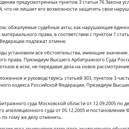
юдении предусмотренных
пунктом 3 статьи 76
Закона ус
й, что не лишает его возможности защитить свои нару
ом, обжалуемые судебные акты, как нарушающие един
 материального права, в соответствии с
пунктом 1 стат
Федерации подлежат отмене.
уды установили все обстоятельства, имеющие значение
го права, Президиум Высшего Арбитражного Суда Рос
отказе в иске, не передавая дела на новое рассмотрение
ложенное и руководствуясь
статьей 303
,
пунктом 3 части
ного кодекса Российской Федерации, Президиум Высше
итражного суда Московской области от 12.09.2005 по де
о апелляционного суда от 05.12.2005 и
постановление
Ф
6 по тому же делу отменить.
рении иска акционеров открытого акционерного обществ