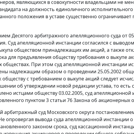
неров, являющихся в совокупности владельцами не мен
андидата на должность единоличного исполнительного 
данного положения в уставе существенно ограничивает 
ием Десятого арбитражного апелляционного суда от 05
ия. Суд апелляционной инстанции согласился с выводом
ыкупа обществом принадлежащих им акций, а также откл
ока для предъявления обществу требования о выкупе а
 обществах. При этом суд апелляционной инстанции исход
ны надлежащим образом о проведении 25.05.2002 обще
 обществу с требованием о выкупе акций следует исчисл
шении об утверждении новой редакции устава, то есть с
лено истцами обществу 03.02.2005, суд апелляционной
новленного
пунктом 3 статьи 76
Закона об акционерных 
й арбитражный суд Московского округа
постановление
Не опровергая вывода суда апелляционной инстанции о
тановленного законом срока, суд кассационной инстанци
 извещения акционеров о проведении общего собрани