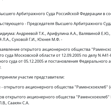
ысшего Арбитражного Суда Российской Федерации в со
ьствующего - Председателя Высшего Арбитражного Суда
диума: Андреевой Т.К., Арифулина А.А., Валявиной Е.Ю., В
Л.А., Суховой Г.И., Юхнея М.Ф. -
заявление открытого акционерного общества "Раменско
о суда Московской области от 12.09.2005 по делу N А41
ого суда от 05.12.2005 и
постановления
Федерального ар
.
 приняли участие представители:
 - открытого акционерного общества "Раменскоехлеб" (о
ов открытого акционерного общества "Раменскоехлеб" Мат
В., Саакян С.А.