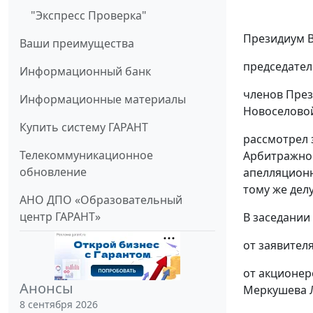
"Экспресс Проверка"
Президиум В
Ваши преимущества
председател
Информационный банк
членов Прези
Информационные материалы
Новоселовой 
Купить систему ГАРАНТ
рассмотрел 
Телекоммуникационное
Арбитражног
обновление
апелляционн
тому же делу
АНО ДПО «Образовательный
центр ГАРАНТ»
В заседании
от заявителя
от акционер
Анонсы
Меркушева Л.
8 сентября 2026