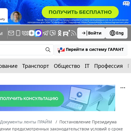
м
Войти
Eng
Перейти в систему ГАРАНТ
ование
Транспорт
Общество
IT
Профессия
П
Документы ленты ПРАЙМ
Постановление Президиума
юдении предусмотренных законодательством условий о сроке