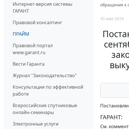
Интернет-версия системы
обращения к 
ГАРАНТ
30 мая 2016
Правовой консалтинг
Поста
ПРАЙМ
сентя
Правовой портал
зак
www.garant.ru
выку
Вести Гаранта
Журнал "Законодательство"
Консультации по эффективной
работе
Всероссийские спутниковые
Постановлен
онлайн-семинары
ГАРАНТ:
Электронные услуги
См.
коммент