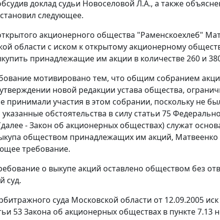
обсудив доклад судьи Новоселовой Л.А., а также объясн
становил следующее.
ткрытого акционерного общества "Раменскоехлеб" Матв
кой области с иском к открытому акционерному обществ
купить принадлежащие им акции в количестве 260 и 380
бование мотивировано тем, что общим собранием акцио
утверждении новой редакции устава общества, огранич
 не принимали участия в этом собрании, поскольку не 
о указанные обстоятельства в силу
статьи 75
Федеральног
(далее - Закон об акционерных обществах) служат осно
ыкупа обществом принадлежащих им акций, Матвеенко С
ющее требование.
ребование о выкупе акций оставлено обществом без ответ
 суд.
битражного суда Московской области от 12.09.2005 иск 
тьи 53
Закона об акционерных обществах в пункте 7.13 