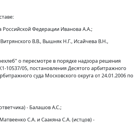
ставе:
 Российской Федерации Иванова А.А.;
итрянского В.В., Вышняк Н.Г., Исайчева В.Н.,
ехлеб" о пересмотре в порядке надзора решения
-К1-10537/05, постановления Десятого арбитражного
битражного суда Московского округа от 24.01.2006 по
тветчика) - Балашов А.С.;
веенко С.А. и Саакяна С.А. (истцов) -