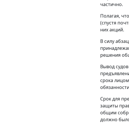
частично.
Полагая, что
(спустя поч
них акций.
В силу
абзац
принадлежащ
решения об
Вывод судов
предъявлени
срока лицом
обязанности
Срок для пр
защиты прав
общим собра
должно было