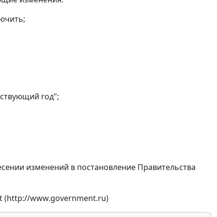
лючить;
тствующий год";
внесении изменений в постановление Правительства
 (http://www.government.ru)