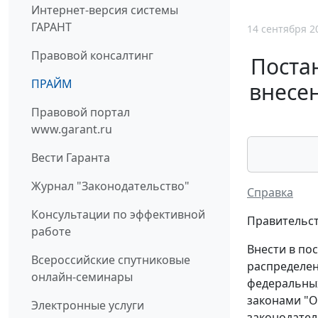
Интернет-версия системы
ГАРАНТ
14 сентября 2
Правовой консалтинг
Постан
ПРАЙМ
внесе
Правовой портал
www.garant.ru
Вести Гаранта
Журнал "Законодательство"
Справка
Консультации по эффективной
Правительст
работе
Внести в по
Всероссийские спутниковые
распределен
онлайн-семинары
федеральны
законами "О
Электронные услуги
законодател