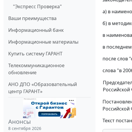
"Экспресс Проверка"
а) в наимено
Ваши преимущества
б) в методи
Информационный банк
в наименован
Информационные материалы
в последнем
Купить систему ГАРАНТ
после слов 
Телекоммуникационное
слова "в 20
обновление
Председате
АНО ДПО «Образовательный
Российской
центр ГАРАНТ»
Постановлен
Российской Ф
Текст поста
Анонсы
8 сентября 2026