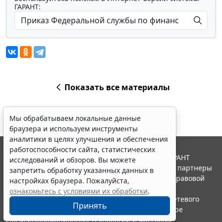
ГАРАНТ:
Показать все материалы
Мы обрабатываем локальные данные
браузера и используем инструменты
аналитики в целях улучшения и обеспечения
работоспособности сайта, статистических
© ООО "НПП "ГАРАНТ-СЕРВИС", 2026. Система ГАРАНТ
исследований и обзоров. Вы можете
выпускается с 1990 года. Компания "Гарант" и ее партнеры
запретить обработку указанных данных в
являются участниками Российской ассоциации правовой
настройках браузера. Пожалуйста,
информации ГАРАНТ.
ознакомьтесь с условиями их обработки
.
Портал ГАРАНТ.РУ зарегистрирован в качестве сетевого
Принять
издания Федеральной службой по надзору в сфере
связи,информационных технологий и массовых