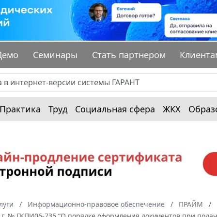
Демо
Семинары
Стать партнером
Клиента
Практика
Труд
Социальная сфера
ЖКХ
Образ
луги
Информационно-правовое обеспечение
ПРАЙМ
6 г. № ГКПИ06-735 “О порядке оформления документов при под