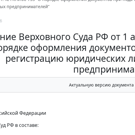
ых предпринимателей”
6
ие Верховного Суда РФ от 1 а
орядке оформления документо
регистрацию юридических л
предпринима
Актуальную версию документа
сийской Федерации
уд РФ в составе: