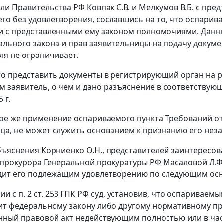
ли Правительства РФ Ковпак С.В. и Мелкумов В.Б. с пр
его без удовлетворения, сославшись на то, что оспари
и с представленными ему законом полномочиями. Данн
льного закона и прав заявительницы на подачу докуме
ля не ограничивает.
то представить документы в регистрирующий орган на 
ам заявитель, о чем и дано разъяснение в соответству
 г.
е же применение оспариваемого пункта Требований о
ца, не может служить основанием к признанию его нез
ъяснения Корниенко О.Н., представителей заинтересова
прокурора Генеральной прокуратуры РФ Масаловой Л.Ф.
дит его подлежащим удовлетворению по следующим ос
ии с п. 2 ст. 253 ГПК РФ суд, установив, что оспаривае
т федеральному закону либо другому нормативному п
нный правовой акт недействующим полностью или в част