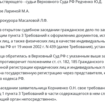
ьствующего - судьи Верховного Суда РФ Редченко Ю.Д.
ре Лариной М.А.
прокурора Масаловой Л.Ф.
в открытом судебном заседании гражданское дело по 
им пункта 3 Требований к оформлению документов, ис
 лиц, а также физических лиц в качестве индивидуаль
а РФ от 19 июня 2002 г. N 439 (далее Требования), устан
ца обратилась в Верховный Суд РФ с указанным выше за
противоречит положениям ст. ст. 182, 185 Гражданского 
нной регистрации юридических лиц и индивидуальных п
на государственную регистрацию через представителя
о кодекса РФ.
заседании заявительница Корниенко О.Н. свое требова
ц 1 пункта 3 Требований в части содержащегося в нем сл
щий орган непосредственно».