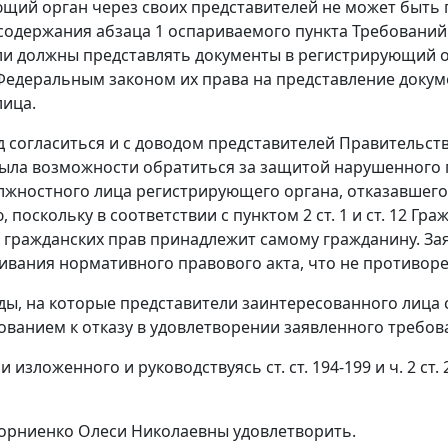
щий орган через своих представителей не может быть 
содержания абзаца 1 оспариваемого пункта Требований 
ли должны представлять документы в регистрирующий о
едеральным законом их права на представление докуме
лица.
д согласиться и с доводом представителей Правительств
ыла возможности обратиться за защитой нарушенного
лжностного лица регистрирующего органа, отказавшего
 поскольку в соответствии с пунктом 2 ст. 1 и ст. 12 Г
гражданских прав принадлежит самому гражданину. Зая
ивания нормативного правового акта, что не противор
ды, на которые представители заинтересованного лица с
ованием к отказу в удовлетворении заявленного требов
 изложенного и руководствуясь ст. ст. 194-199 и ч. 2 с
орниенко Олеси Николаевны удовлетворить.