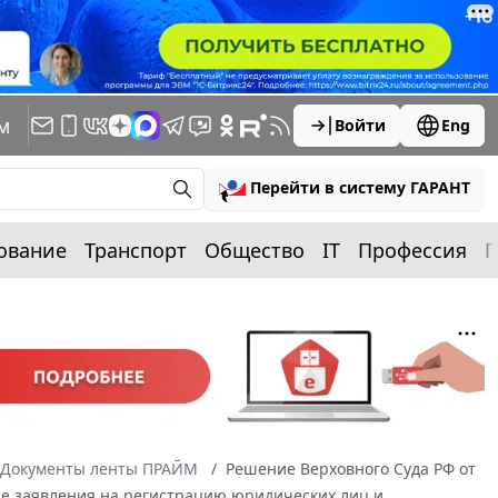
м
Войти
Eng
Перейти в систему ГАРАНТ
ование
Транспорт
Общество
IT
Профессия
П
Документы ленты ПРАЙМ
Решение Верховного Суда РФ от
аче заявления на регистрацию юридических лиц и