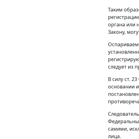
Таким образ
регистрацию
органа или 
Закону, мог
Оспариваемы
установленн
регистрирующ
следует из 
В силу ст. 
основании и
постановлен
противоречи
Следователь
Федеральным
самими, иск
лица.