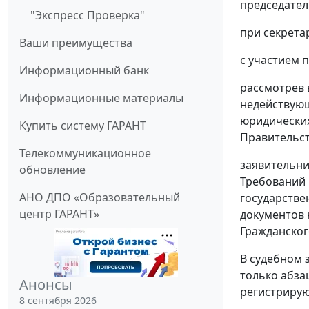
председател
"Экспресс Проверка"
при секрета
Ваши преимущества
с участием 
Информационный банк
рассмотрев 
Информационные материалы
недействующ
юридических
Купить систему ГАРАНТ
Правительств
Телекоммуникационное
заявительни
обновление
Требований 
АНО ДПО «Образовательный
государстве
центр ГАРАНТ»
документов 
Гражданског
В судебном 
только абза
Анонсы
регистрирую
8 сентября 2026