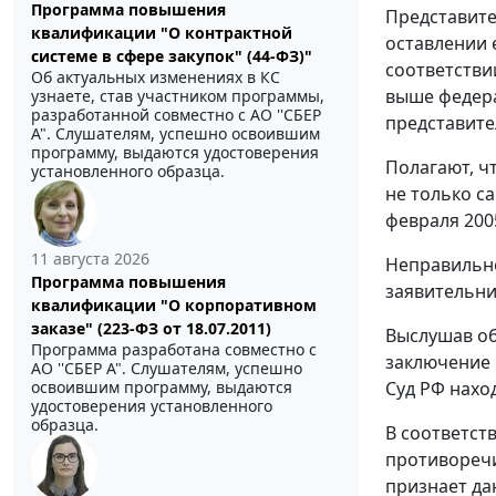
Программа повышения
Представите
квалификации "О контрактной
оставлении 
системе в сфере закупок" (44-ФЗ)"
соответстви
Об актуальных изменениях в КС
выше федера
узнаете, став участником программы,
разработанной совместно с АО ''СБЕР
представите
А". Слушателям, успешно освоившим
программу, выдаются удостоверения
Полагают, ч
установленного образца.
не только с
февраля 2005
11 августа 2026
Неправильно
Программа повышения
заявительни
квалификации "О корпоративном
заказе" (223-ФЗ от 18.07.2011)
Выслушав об
Программа разработана совместно с
заключение 
АО ''СБЕР А". Слушателям, успешно
освоившим программу, выдаются
Суд РФ нахо
удостоверения установленного
образца.
В соответств
противоречи
признает да