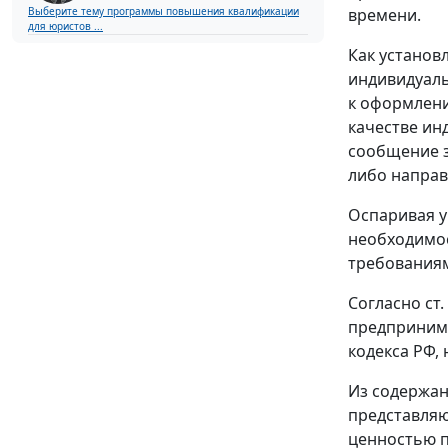
Выберите тему программы повышения квалификации
времени.
для юристов ...
Как установ
индивидуаль
к оформлени
качестве ин
сообщение з
либо направ
Оспаривая у
необходимос
требованиям
Согласно ст
предпринима
кодекса РФ,
Из содержан
представляю
ценностью п