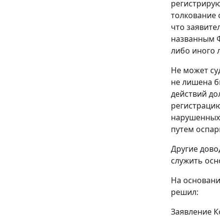
регистрирую
толкование 
что заявите
названным Ф
либо иного 
Не может су
не лишена б
действий до
регистрацию,
нарушенных 
путем оспар
Другие дово
служить осн
На основании
решил:
Заявление К