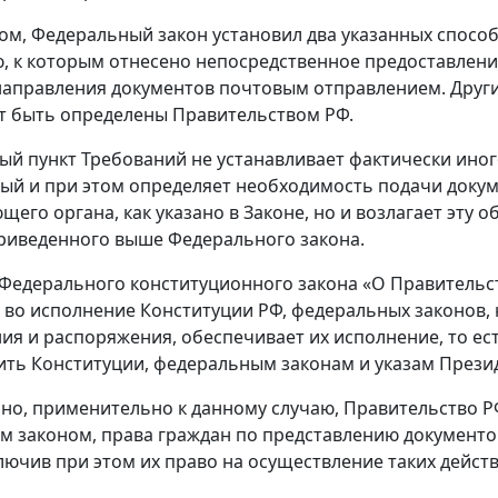
ом, Федеральный закон установил два указанных спосо
, к которым отнесено непосредственное предоставлен
направления документов почтовым отправлением. Други
ут быть определены Правительством РФ.
й пункт Требований не устанавливает фактически иного
ый и при этом определяет необходимость подачи докум
его органа, как указано в Законе, но и возлагает эту 
приведенного выше Федерального закона.
23 Федерального конституционного закона «О Правитель
 во исполнение Конституции РФ, федеральных законов,
ия и распоряжения, обеспечивает их исполнение, то е
ть Конституции, федеральным законам и указам Прези
но, применительно к данному случаю, Правительство Р
 законом, права граждан по представлению документо
лючив при этом их право на осуществление таких действ