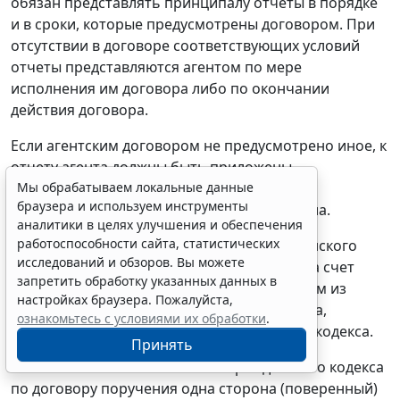
обязан представлять принципалу отчеты в порядке
и в сроки, которые предусмотрены договором. При
отсутствии в договоре соответствующих условий
отчеты представляются агентом по мере
исполнения им договора либо по окончании
действия договора.
Если агентским договором не предусмотрено иное, к
отчету агента должны быть приложены
необходимые доказательства расходов,
Мы обрабатываем локальные данные
браузера и используем инструменты
произведенных агентом за счет принципала.
аналитики в целях улучшения и обеспечения
работоспособности сайта, статистических
Согласно положениям статьи 1011 Гражданского
исследований и обзоров. Вы можете
кодекса, если агент действует от имени и за счет
запретить обработку указанных данных в
принципала, то к отношениям, вытекающим из
настройках браузера. Пожалуйста,
агентского договора, применяются правила,
ознакомьтесь с условиями их обработки
.
предусмотренные главой 49 Гражданского кодекса.
Принять
В соответствии со статьей 971 Гражданского кодекса
по договору поручения одна сторона (поверенный)