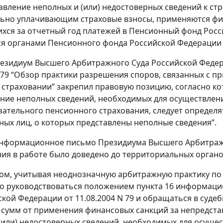
авление неполных и (или) недостоверных сведений к стр
ьно уплачивающим страховые взносы, применяются фин
ся за отчетный год платежей в Пенсионный фонд Росс
я органами Пенсионного фонда Российской Федерации 
езидиум Высшего Арбитражного Суда Российской Федер
N 79 “Обзор практики разрешения споров, связанных с 
страховании” закрепил правовую позицию, согласно к
ние неполных сведений, необходимых для осуществлен
зательного пенсионного страхования, следует определя
ных лиц, о которых представлены неполные сведения”.
нформационное письмо Президиума Высшего Арбитражн
ия в работе было доведено до территориальных органов
ом, учитывая неоднозначную арбитражную практику по
ко руководствоваться положением пункта 16 информац
ской Федерации от 11.08.2004 N 79 и обращаться в суде
 сумм от применения финансовых санкций за непредста
(или) недостоверных сведений, необходимых для осущ