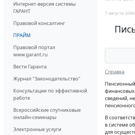
Интернет-версия системы
ГАРАНТ
7 августа 2006
Правовой консалтинг
Пись
ПРАЙМ
Правовой портал
www.garant.ru
Вести Гаранта
Справка
Журнал "Законодательство"
Пенсионный 
Консультации по эффективной
финансовых 
работе
сведений, н
пенсионного
Всероссийские спутниковые
онлайн-семинары
В соответст
в системе о
Электронные услуги
для осущест