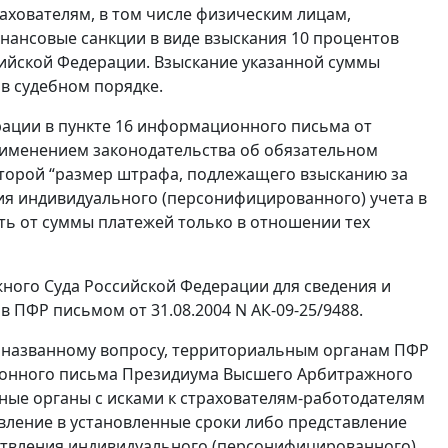
ахователям, в том числе физическим лицам,
ансовые санкции в виде взыскания 10 процентов
ийской Федерации. Взыскание указанной суммы
в судебном порядке.
ации в пункте 16 информационного письма от
применением законодательства об обязательном
оторой “размер штрафа, подлежащего взысканию за
ия индивидуального (персонифицированного) учета в
ть от суммы платежей только в отношении тех
ого Суда Российской Федерации для сведения и
 ПФР письмом от 31.08.2004 N АК-09-25/9488.
 названному вопросу, территориальным органам ПФР
ионного письма Президиума Высшего Арбитражного
бные органы с исками к страхователям-работодателям
вление в установленные сроки либо представление
ествления индивидуального (персонифицированного)