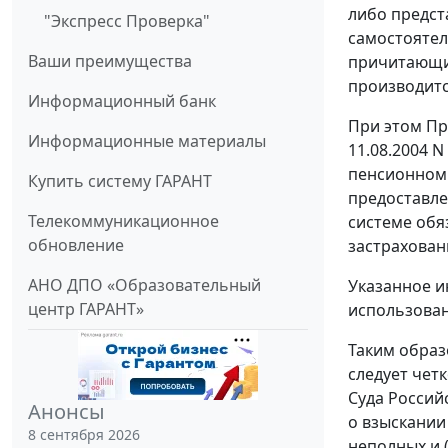
либо предст
"Экспресс Проверка"
самостоятел
Ваши преимущества
причитающих
производитс
Информационный банк
При этом Пр
Информационные материалы
11.08.2004 
пенсионном 
Купить систему ГАРАНТ
предоставле
Телекоммуникационное
системе обя
обновление
застрахован
АНО ДПО «Образовательный
Указанное и
центр ГАРАНТ»
использован
Таким образ
следует чет
Суда Россий
Анонсы
о взыскании
8 сентября 2026
неполных и 