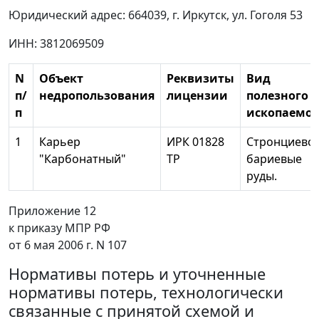
Юридический адрес: 664039, г. Иркутск, ул. Гоголя 53
ИНН: 3812069509
N
Объект
Реквизиты
Вид
п/
недропользования
лицензии
полезного
п
ископаемог
1
Карьер
ИРК 01828
Стронциево-
"Карбонатный"
ТР
бариевые
руды.
Приложение 12
к приказу МПР РФ
от 6 мая 2006 г. N 107
Нормативы потерь и уточненные
нормативы потерь, технологически
связанные с принятой схемой и