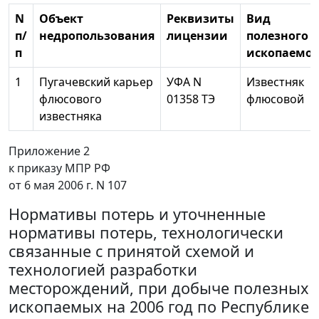
N
Объект
Реквизиты
Вид
п/
недропользования
лицензии
полезного
п
ископаемог
1
Пугачевский карьер
УФА N
Известняк
флюсового
01358 ТЭ
флюсовой
известняка
Приложение 2
к приказу МПР РФ
от 6 мая 2006 г. N 107
Нормативы потерь и уточненные
нормативы потерь, технологически
связанные с принятой схемой и
технологией разработки
месторождений, при добыче полезных
ископаемых на 2006 год по Республике