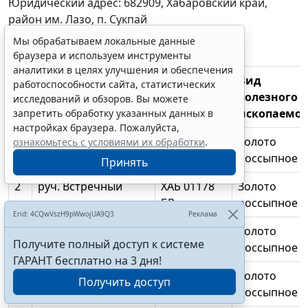
Юридический адрес: 682909, Хабаровский край,
район им. Лазо, п. Сукпай
Мы обрабатываем локальные данные
ИНН: 2702092824
браузера и используем инструменты
аналитики в целях улучшения и обеспечения
N
Объект
Реквизиты
Вид
работоспособности сайта, статистических
п/
недропользования
лицензии
полезного
исследований и обзоров. Вы можете
п
ископаемог
запретить обработку указанных данных в
настройках браузера. Пожалуйста,
1
руч. Средний
ХАБ 01178
Золото
ознакомьтесь с условиями их обработки
.
БР
россыпное
Принять
2
руч. Встречный
ХАБ 01178
Золото
БР
россыпное
Erid: 4CQwVszH9pWwojUA9Q3
Реклама
3
руч.
ХАБ 01178
Золото
Получите полный доступ к системе
Промежуточный
БР
россыпное
ГАРАНТ бесплатно на 3 дня!
4
руч. Болотистый
ХАБ 01178
Золото
Получить доступ
БР
россыпное