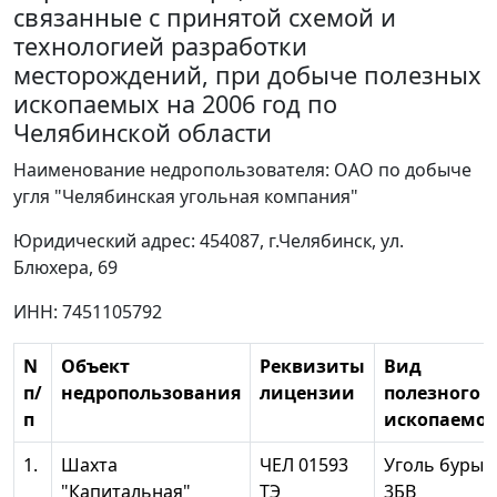
связанные с принятой схемой и
технологией разработки
месторождений, при добыче полезных
ископаемых на 2006 год по
Челябинской области
Наименование недропользователя: ОАО по добыче
угля "Челябинская угольная компания"
Юридический адрес: 454087, г.Челябинск, ул.
Блюхера, 69
ИНН: 7451105792
N
Объект
Реквизиты
Вид
п/
недропользования
лицензии
полезного
п
ископаемог
1.
Шахта
ЧЕЛ 01593
Уголь бурый
"Капитальная"
ТЭ
3БВ