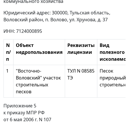
коммунального хозяйства
Юридический адрес: 300000, Тульская область,
Воловский район, п. Волово, ул. Хрунова, д. 37
ИНН: 7124000895
N
Объект
Реквизиты
Вид
п/
недропользования
лицензии
полезного
п
ископаемог
1
"Восточно-
ТУЛ N 08585
Песок
Воловский" участок
ТЭ
природный
строительных
строительн
песков
Приложение 5
к приказу МПР РФ
от 6 мая 2006 г. N 107