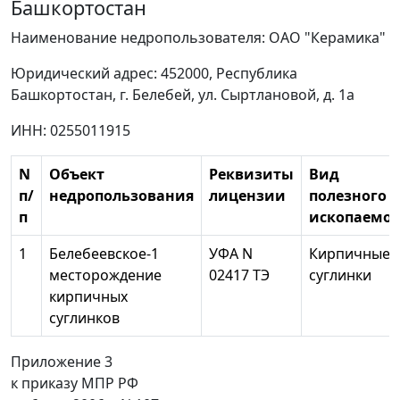
Башкортостан
Наименование недропользователя: ОАО "Керамика"
Юридический адрес: 452000, Республика
Башкортостан, г. Белебей, ул. Сыртлановой, д. 1а
ИНН: 0255011915
N
Объект
Реквизиты
Вид
п/
недропользования
лицензии
полезного
п
ископаемог
1
Белебеевское-1
УФА N
Кирпичные
месторождение
02417 ТЭ
суглинки
кирпичных
суглинков
Приложение 3
к приказу МПР РФ