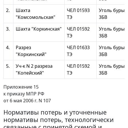
2.
Шахта
ЧЕЛ 01593
Уголь бурый
"Комсомольская"
ТЭ
3БВ
3.
Шахта "Коркинская"
ЧЕЛ 01592
Уголь бурый
ТЭ
3БВ
4.
Разрез
ЧЕЛ 01633
Уголь бурый
"Коркинский"
ТЭ
3БВ
5.
Уч-к N 2 разреза
ЧЕЛ 01592
Уголь бурый
"Копейский"
ТЭ
3БВ
Приложение 15
к приказу МПР РФ
от 6 мая 2006 г. N 107
Нормативы потерь и уточненные
нормативы потерь, технологически
связанные с принятой схемой и