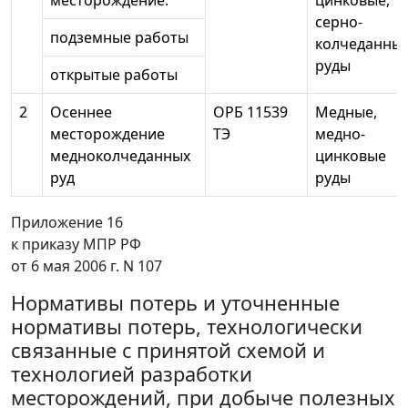
месторождение:
цинковые,
серно-
подземные работы
колчеданны
руды
открытые работы
2
Осеннее
ОРБ 11539
Медные,
месторождение
ТЭ
медно-
медноколчеданных
цинковые
руд
руды
Приложение 16
к приказу МПР РФ
от 6 мая 2006 г. N 107
Нормативы потерь и уточненные
нормативы потерь, технологически
связанные с принятой схемой и
технологией разработки
месторождений, при добыче полезных