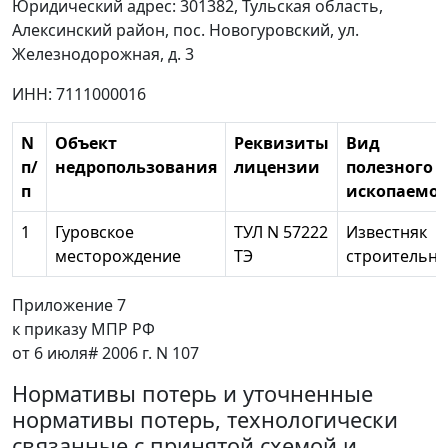
Юридический адрес: 301382, Тульская область,
Алексинский район, пос. Новогуровский, ул.
Железнодорожная, д. 3
ИНН: 7111000016
N
Объект
Реквизиты
Вид
п/
недропользования
лицензии
полезного
п
ископаемог
1
Гуровское
ТУЛ N 57222
Известняк
месторождение
ТЭ
строительн
Приложение 7
к приказу МПР РФ
от 6 июля# 2006 г. N 107
Нормативы потерь и уточненные
нормативы потерь, технологически
связанные с принятой схемой и