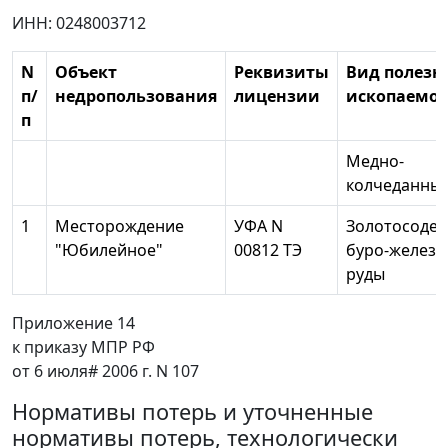
ИНН: 0248003712
N
Объект
Реквизиты
Вид полезн
п/
недропользования
лицензии
ископаемог
п
Медно-
колчеданные
1
Месторождение
УФА N
Золотосоде
"Юбилейное"
00812 ТЭ
буро-железн
руды
Приложение 14
к приказу МПР РФ
от 6 июля# 2006 г. N 107
Нормативы потерь и уточненные
нормативы потерь, технологически