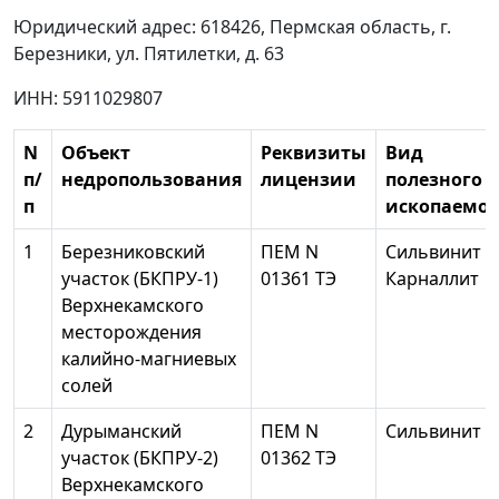
Юридический адрес: 618426, Пермская область, г.
Березники, ул. Пятилетки, д. 63
ИНН: 5911029807
N
Объект
Реквизиты
Вид
п/
недропользования
лицензии
полезного
п
ископаемог
1
Березниковский
ПЕМ N
Сильвинит
участок (БКПРУ-1)
01361 ТЭ
Карналлит
Верхнекамского
месторождения
калийно-магниевых
солей
2
Дурыманский
ПЕМ N
Сильвинит
участок (БКПРУ-2)
01362 ТЭ
Верхнекамского