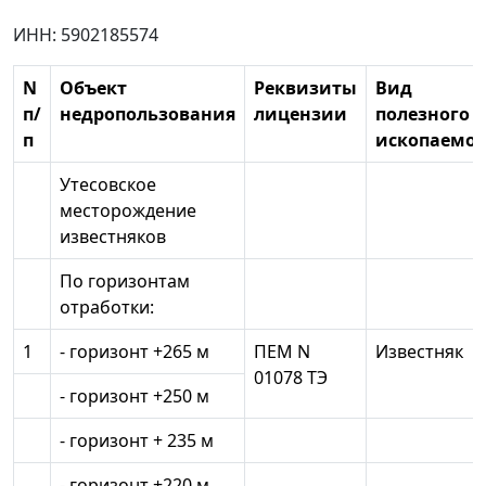
ИНН: 5902185574
N
Объект
Реквизиты
Вид
п/
недропользования
лицензии
полезного
п
ископаемог
Утесовское
месторождение
известняков
По горизонтам
отработки:
1
- горизонт +265 м
ПЕМ N
Известняк
01078 ТЭ
- горизонт +250 м
- горизонт + 235 м
- горизонт +220 м