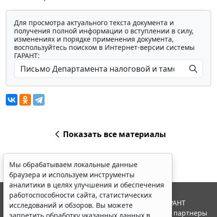
Для просмотра актуального текста документа и
получения полной информации о вступлении в силу,
изменениях и порядке применения документа,
воспользуйтесь поиском в Интернет-версии системы
ГАРАНТ:
Показать все материалы
Мы обрабатываем локальные данные
браузера и используем инструменты
аналитики в целях улучшения и обеспечения
работоспособности сайта, статистических
© ООО "НПП "ГАРАНТ-СЕРВИС", 2026. Система ГАРАНТ
исследований и обзоров. Вы можете
выпускается с 1990 года. Компания "Гарант" и ее партнеры
запретить обработку указанных данных в