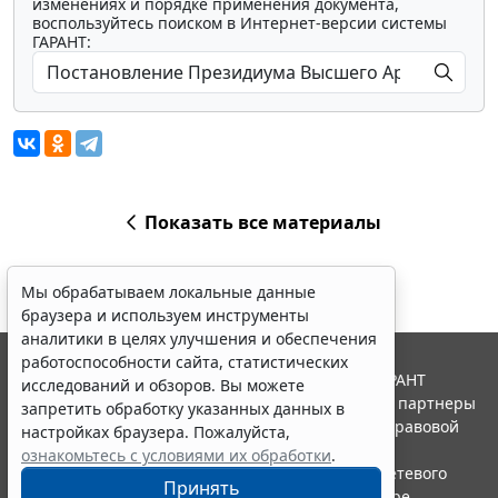
изменениях и порядке применения документа,
воспользуйтесь поиском в Интернет-версии системы
ГАРАНТ:
Показать все материалы
Мы обрабатываем локальные данные
браузера и используем инструменты
аналитики в целях улучшения и обеспечения
работоспособности сайта, статистических
© ООО "НПП "ГАРАНТ-СЕРВИС", 2026. Система ГАРАНТ
исследований и обзоров. Вы можете
выпускается с 1990 года. Компания "Гарант" и ее партнеры
запретить обработку указанных данных в
являются участниками Российской ассоциации правовой
настройках браузера. Пожалуйста,
информации ГАРАНТ.
ознакомьтесь с условиями их обработки
.
Портал ГАРАНТ.РУ зарегистрирован в качестве сетевого
Принять
издания Федеральной службой по надзору в сфере