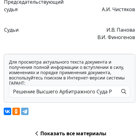
Председательствующий
судья
А.И. Чистяков
Судьи
И.В. Панова
В.И. Финогенов
Для просмотра актуального текста документа и
получения полной информации о вступлении в силу,
изменениях и порядке применения документа,
воспользуйтесь поиском в Интернет-версии системы
ГАРАНТ:
Мы обрабатываем локальные данные
браузера и используем инструменты
аналитики в целях улучшения и обеспечения
работоспособности сайта, статистических
исследований и обзоров. Вы можете
Показать все материалы
запретить обработку указанных данных в