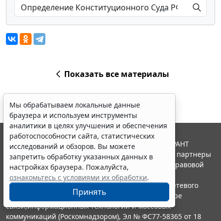
Показать все материалы
Мы обрабатываем локальные данные
браузера и используем инструменты
аналитики в целях улучшения и обеспечения
работоспособности сайта, статистических
© ООО "НПП "ГАРАНТ-СЕРВИС", 2026. Система ГАРАНТ
исследований и обзоров. Вы можете
выпускается с 1990 года. Компания "Гарант" и ее партнеры
запретить обработку указанных данных в
являются участниками Российской ассоциации правовой
настройках браузера. Пожалуйста,
информации ГАРАНТ.
ознакомьтесь с условиями их обработки
.
Портал ГАРАНТ.РУ зарегистрирован в качестве сетевого
Принять
издания Федеральной службой по надзору в сфере
связи,информационных технологий и массовых
коммуникаций (Роскомнадзором), Эл № ФС77-58365 от 18