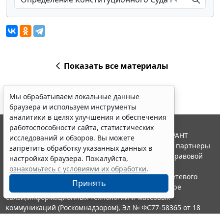
Показать все материалы
Мы обрабатываем локальные данные
браузера и используем инструменты
аналитики в целях улучшения и обеспечения
работоспособности сайта, статистических
© ООО "НПП "ГАРАНТ-СЕРВИС", 2026. Система ГАРАНТ
исследований и обзоров. Вы можете
выпускается с 1990 года. Компания "Гарант" и ее партнеры
запретить обработку указанных данных в
являются участниками Российской ассоциации правовой
настройках браузера. Пожалуйста,
информации ГАРАНТ.
ознакомьтесь с условиями их обработки
.
Портал ГАРАНТ.РУ зарегистрирован в качестве сетевого
Принять
издания Федеральной службой по надзору в сфере
связи,информационных технологий и массовых
коммуникаций (Роскомнадзором), Эл № ФС77-58365 от 18
июня 2014 года.