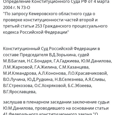
Определение Конституционного Суда РФ от 4 марта
2004 г. N 73-О
"По запросу Кемеровского областного суда о
проверке конституционности частей второй и
третьей статьи 253 Гражданского процессуального
кодекса Российской Федерации"
Конституционный Суд Российской Федерации в
составе Председателя В.Д.Зорькина, судей
М.В.Баглая, Н.С.Бондаря, Г.А.Гаджиева, Ю.М.Данилова,
Л.М.Жарковой, Г.А.Жилина, С.М.Казанцева,
М.И.Клеандрова, А.Л.Кононова, Л.О.Красавчиковой,
В.О.Лучина, Ю.Д.Рудкина, Н.В.Селезнева, А.Я.Сливы,
В.Г.Стрекозова, О.С.Хохряковой, Б.С.Эбзеева,
В.Г.Ярославцева,
заслушав в пленарном заседании заключение судьи
Ю.М.Данилова, проводившего на основании
статьи
41
Федерального конституционного закона "О