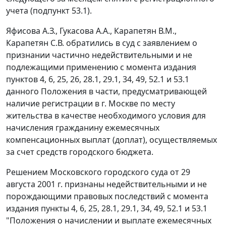
учета (
подпункт 53.1
).
Яфисова А.З., Гукасова А.А., Карапетян В.М.,
Карапетян С.В. обратились в суд с заявлением о
признании частично недействительными и не
подлежащими применению с момента издания
пунктов 4
,
6
,
25
,
26
,
28.1
,
29.1
,
34
,
49
,
52.1
и
53.1
данного Положения в части, предусматривающей
наличие регистрации в г. Москве по месту
жительства в качестве необходимого условия для
начисления гражданину ежемесячных
компенсационных выплат (доплат), осуществляемых
за счет средств городского бюджета.
Решением Московского городского суда от 29
августа 2001 г. признаны недействительными и не
порождающими правовых последствий с момента
издания
пункты 4
,
6
,
25
,
28.1
,
29.1
,
34
,
49
,
52.1
и
53.1
"Положения о начислении и выплате ежемесячных