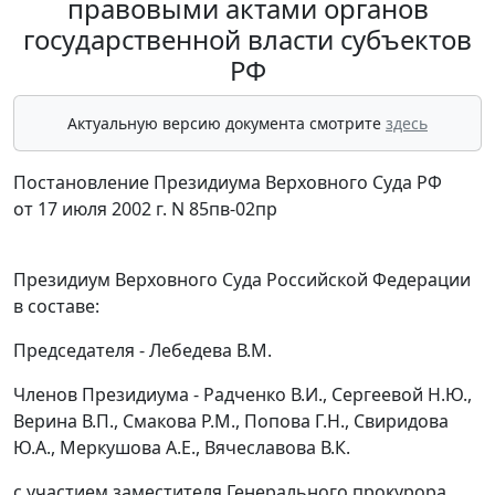
правовыми актами органов
государственной власти субъектов
РФ
Актуальную версию документа смотрите
здесь
Постановление Президиума Верховного Суда РФ
от 17 июля 2002 г. N 85пв-02пр
Президиум Верховного Суда Российской Федерации
в составе:
Председателя - Лебедева В.М.
Членов Президиума - Радченко В.И., Сергеевой Н.Ю.,
Верина В.П., Смакова P.M., Попова Г.Н., Свиридова
Ю.А., Меркушова А.Е., Вячеславова В.К.
с участием заместителя Генерального прокурора