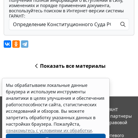
получения полной информации о вступлении в силу,
изменениях и порядке применения документа,
воспользуйтесь поиском в Интернет-версии системы
ГАРАНТ:
Показать все материалы
Мы обрабатываем локальные данные
браузера и используем инструменты
аналитики в целях улучшения и обеспечения
работоспособности сайта, статистических
© ООО "НПП "ГАРАНТ-СЕРВИС", 2026. Система ГАРАНТ
исследований и обзоров. Вы можете
выпускается с 1990 года. Компания "Гарант" и ее партнеры
запретить обработку указанных данных в
являются участниками Российской ассоциации правовой
настройках браузера. Пожалуйста,
информации ГАРАНТ.
ознакомьтесь с условиями их обработки
.
Портал ГАРАНТ.РУ зарегистрирован в качестве сетевого