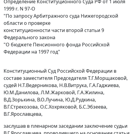
Определение Конституционного Суда РФ от 1 июля
1999 г. N 97-О
"По запросу Арбитражного суда Нижегородской
области о проверке
конституционности части второй статьи 9
Федерального закона
"О бюджете Пенсионного фонда Российской
Федерации на 1997 год"
Конституционный Суд Российской Федерации в
составе заместителя Председателя Т.Г.Морщаковой,
судей Н.Т.Ведерникова, Н.В.Витрука, Г.А.Гаджиева,
Ю.М.Данилова, Л.М.Жарковой, Г.А.Жилина,
В.Д.Зорькина, В.О.Лучина, Ю.Д.Рудкина,
В.Г.Стрекозова, О.С.Хохряковой, Б.С.Эбзеева,
В.Г.Ярославцева,
заслушав в пленарном заседании заключение судьи
В.Г.Ярославцева, проводившего на основании
статьи