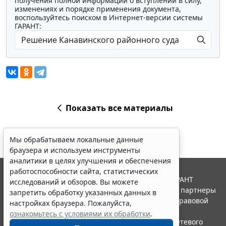
получения полной информации о вступлении в силу,
изменениях и порядке применения документа,
воспользуйтесь поиском в Интернет-версии системы
ГАРАНТ:
Показать все материалы
Мы обрабатываем локальные данные
браузера и используем инструменты
аналитики в целях улучшения и обеспечения
работоспособности сайта, статистических
© ООО "НПП "ГАРАНТ-СЕРВИС", 2026. Система ГАРАНТ
исследований и обзоров. Вы можете
выпускается с 1990 года. Компания "Гарант" и ее партнеры
запретить обработку указанных данных в
являются участниками Российской ассоциации правовой
настройках браузера. Пожалуйста,
информации ГАРАНТ.
ознакомьтесь с условиями их обработки
.
Портал ГАРАНТ.РУ зарегистрирован в качестве сетевого