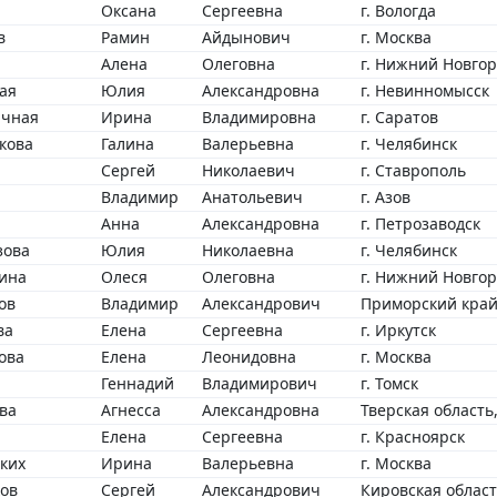
Оксана
Сергеевна
г. Вологда
в
Рамин
Айдынович
г. Москва
Алена
Олеговна
г. Нижний Новго
ая
Юлия
Александровна
г. Невинномысск
ычная
Ирина
Владимировна
г. Саратов
кова
Галина
Валерьевна
г. Челябинск
Сергей
Николаевич
г. Ставрополь
Владимир
Анатольевич
г. Азов
Анна
Александровна
г. Петрозаводск
зова
Юлия
Николаевна
г. Челябинск
ина
Олеся
Олеговна
г. Нижний Новго
ов
Владимир
Александрович
Приморский край,
ва
Елена
Сергеевна
г. Иркутск
ова
Елена
Леонидовна
г. Москва
Геннадий
Владимирович
г. Томск
ва
Агнесса
Александровна
Тверская область
Елена
Сергеевна
г. Красноярск
ких
Ирина
Валерьевна
г. Москва
ов
Сергей
Александрович
Кировская област