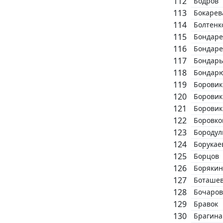
Бодров
Бокарев
Болтенк
Бондаре
Бондаре
Бондарь
Бондар
Боровик
Боровик
Боровик
Боровко
Бородул
Борукае
Борцов
Борякин
Боташе
Бочаров
Бравок
Брагина