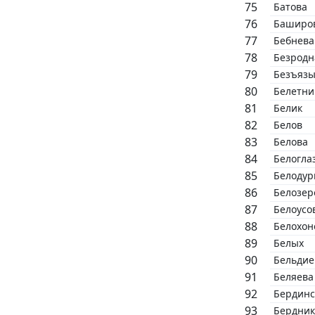
Батова
Баширо
Бебнева
Безродн
Безъяз
Белетни
Белик
Белов
Белова
Белогла
Белодур
Белозер
Белоусо
Белохон
Белых
Бельдие
Беляева
Бердинс
Бердник