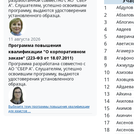
разработанной совместно с АО ''СБЕР
Учас
А". Слушателям, успешно освоившим
Абдулов
программу, выдаются удостоверения
Абзалов
установленного образца.
Аблогин
Авдеев
Аверин
11 августа 2026
Аветися
Программа повышения
Агамерз
квалификации "О корпоративном
заказе" (223-ФЗ от 18.07.2011)
Агафоно
Программа разработана совместно с
Ажмулд
АО ''СБЕР А". Слушателям, успешно
Азизова
освоившим программу, выдаются
удостоверения установленного
Азовцев
образца.
Айдаева
Айкина
Акилова
Выберите тему программы повышения квалификации
Акимов
для юристов ...
Акинин
Аксенов
Аксенов