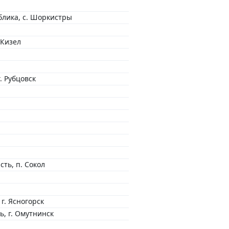
блика, с. Шоркистры
 Кизел
. Рубцовск
сть, п. Сокол
 г. Ясногорск
ь, г. Омутнинск