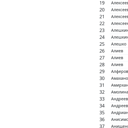
Алексее
Алексее
Алексее
Алексее
Алешки
Алешки
Алешко
Алиев
Алиев
Алиев
Алферо
Амахано
Амирха
Амолин
Андреев
Андреев
Андриа
Анисим
Анищен