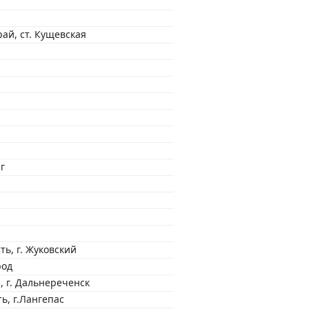
ай, ст. Кущевская
г
ть, г. Жуковский
род
 г. Дальнереченск
ь, г.Лангепас