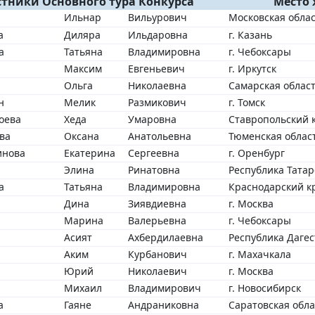
тники Основного тура Конкурса
Место 
Ильнар
Вильурович
Московская облас
а
Диляра
Ильдаровна
г. Казань
а
Татьяна
Владимировна
г. Чебоксары
Максим
Евгеньевич
г. Иркутск
а
Ольга
Николаевна
Самарская област
н
Мелик
Размикович
г. Томск
оева
Хеда
Умаровна
Ставропольский к
ва
Оксана
Анатольевна
Тюменская област
инова
Екатерина
Сергеевна
г. Оренбург
Элина
Ринатовна
Республика Татар
а
Татьяна
Владимировна
Краснодарский кр
Дина
Зиявдиевна
г. Москва
Марина
Валерьевна
г. Чебоксары
Асият
Ахбердилаевна
Республика Дагес
Аким
Курбанович
г. Махачкала
Юрий
Николаевич
г. Москва
Михаил
Владимирович
г. Новосибирск
а
Гаяне
Андраниковна
Саратовская обла