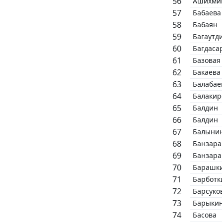
Ашихми
Бабаева
Бабаян
Багаутд
Багдаса
Базовая
Бакаева
Балабае
Балакир
Балдин
Балдин
Балыни
Банзара
Банзара
Барашк
Барботк
Барсуко
Барыки
Басова