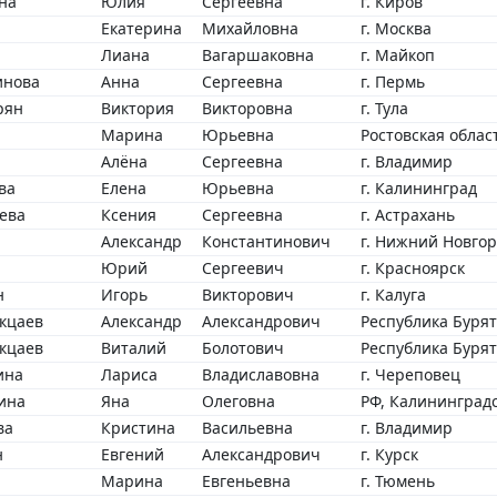
на
Юлия
Сергеевна
г. Киров
Екатерина
Михайловна
г. Москва
Лиана
Вагаршаковна
г. Майкоп
инова
Анна
Сергеевна
г. Пермь
рян
Виктория
Викторовна
г. Тула
Марина
Юрьевна
Ростовская облас
Алёна
Сергеевна
г. Владимир
ва
Елена
Юрьевна
г. Калининград
ева
Ксения
Сергеевна
г. Астрахань
Александр
Константинович
г. Нижний Новго
Юрий
Сергеевич
г. Красноярск
н
Игорь
Викторович
г. Калуга
кцаев
Александр
Александрович
Республика Буряти
кцаев
Виталий
Болотович
Республика Буряти
ина
Лариса
Владиславовна
г. Череповец
ина
Яна
Олеговна
РФ, Калининградс
ва
Кристина
Васильевна
г. Владимир
н
Евгений
Александрович
г. Курск
Марина
Евгеньевна
г. Тюмень