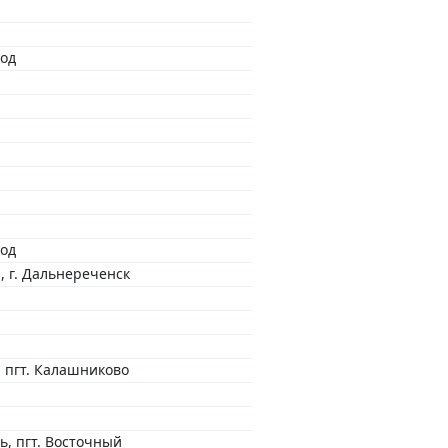
род
род
 г. Дальнереченск
, пгт. Калашниково
ь, пгт. Восточный