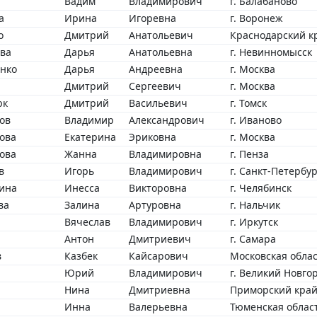
Вадим
Владимирович
г. Балабаново
а
Ирина
Игоревна
г. Воронеж
о
Дмитрий
Анатольевич
Краснодарский кр
ва
Дарья
Анатольевна
г. Невинномысск
нко
Дарья
Андреевна
г. Москва
Дмитрий
Сергеевич
г. Москва
юк
Дмитрий
Васильевич
г. Томск
ов
Владимир
Александрович
г. Иваново
ова
Екатерина
Эриковна
г. Москва
ова
Жанна
Владимировна
г. Пенза
в
Игорь
Владимирович
г. Санкт-Петербур
ина
Инесса
Викторовна
г. Челябинск
ва
Залина
Артуровна
г. Нальчик
Вячеслав
Владимирович
г. Иркутск
Антон
Дмитриевич
г. Самара
в
Казбек
Кайсарович
Московская облас
Юрий
Владимирович
г. Великий Новго
Нина
Дмитриевна
Приморский край,
Инна
Валерьевна
Тюменская област