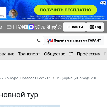
м
Войти
Eng
Перейти в систему ГАРАНТ
ование
Транспорт
Общество
IT
Профессия
П
ый Конкурс "Правовая Россия"
Информация о ходе VIII
новной тур