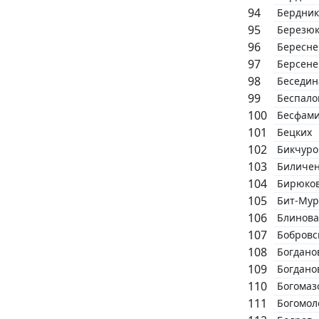
Бердник
Березю
Бересне
Берсене
Беседин
Беспало
Бесфам
Бецких
Бикчуро
Биличе
Бирюко
Бит-Мур
Блинова
Бобровс
Богдано
Богдано
Богомаз
Богомол