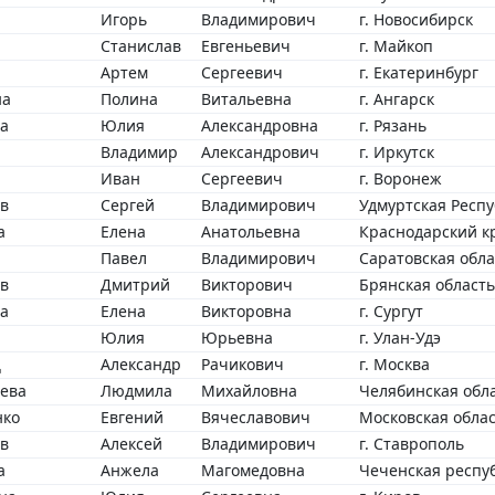
Игорь
Владимирович
г. Новосибирск
Станислав
Евгеньевич
г. Майкоп
Артем
Сергеевич
г. Екатеринбург
на
Полина
Витальевна
г. Ангарск
а
Юлия
Александровна
г. Рязань
Владимир
Александрович
г. Иркутск
Иван
Сергеевич
г. Воронеж
в
Сергей
Владимирович
Удмуртская Респуб
а
Елена
Анатольевна
Краснодарский кр
Павел
Владимирович
Саратовская облас
в
Дмитрий
Викторович
Брянская область
а
Елена
Викторовна
г. Сургут
Юлия
Юрьевна
г. Улан-Удэ
ц
Александр
Рачикович
г. Москва
ева
Людмила
Михайловна
Челябинская обла
нко
Евгений
Вячеславович
Московская област
в
Алексей
Владимирович
г. Ставрополь
а
Анжела
Магомедовна
Чеченская респуб