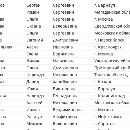
ов
Сергей
Сергеевич
г. Барнаул
к
Роман
Сергеевич
Магаданская обла
ва
Ольга
Сергеевна
г. Москва
ва
Оксана
Валерьевна
Свердловская обл
а
Ольга
Сергеевна
Московская обла
в
Евгений
Дмитриевич
г. Новосибирск.
ильная
Алёна
Ивановна
г. Красноярск
Елена
Борисовна
г. Москва
ва
Лилия
Ильязовна
Ульяновская обла
нко
Ольга
Дмитриевна
Приморский край,
ва
Надежда
Николаевна
Томская область,
ат
Давид
Харибуевич
г. Казань
Юлия
Викторовна
г. Барнаул
кая
Надежда
Геннадьевна
г. Калининград
в
Алексей
Николаевич
Московская облас
ва
Ирина
Владимировна
г. Москва
ова
Гульнур
Альфитовна
г. Нефтекамск
ов
Михаил
Валерьевич
г. Саратов