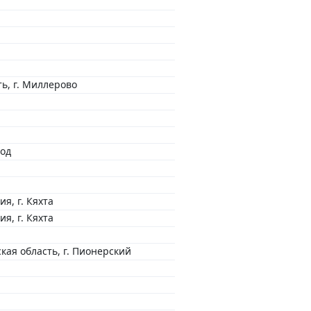
ть, г. Миллерово
род
я, г. Кяхта
я, г. Кяхта
кая область, г. Пионерский