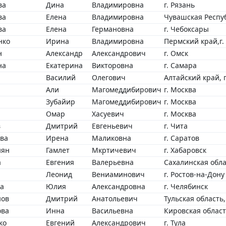
ва
Дина
Владимировна
г. Рязань
ва
Елена
Владимировна
Чувашская Респу
ва
Елена
Германовна
г. Чебоксары
нко
Ирина
Владимировна
Пермский край,г.
н
Александр
Александрович
г. Омск
на
Екатерина
Викторовна
г. Самара
Василий
Олегович
Алтайский край, г
Али
Магомеддибирович
г. Москва
Зубайир
Магомеддибирович
г. Москва
Омар
Хасуевич
г. Москва
в
Дмитрий
Евгеньевич
г. Чита
ва
Ирена
Маликовна
г. Саратов
нян
Гамлет
Мкртичевич
г. Хабаровск
а
Евгения
Валерьевна
Сахалинская обла
Леонид
Вениаминович
г. Ростов-на-Дону
а
Юлия
Александровна
г. Челябинск
нов
Дмитрий
Анатольевич
Тульская область,
ова
Инна
Васильевна
Кировская област
ко
Евгений
Александрович
г. Тула