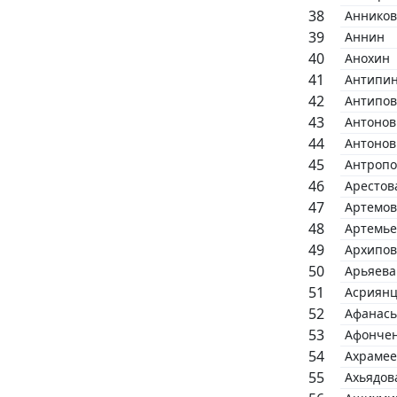
Анников
Аннин
Анохин
Антипи
Антипов
Антонов
Антонов
Антропо
Арестов
Артемов
Артемье
Архипов
Арьяева
Асриян
Афанась
Афонче
Ахрамее
Ахьядов