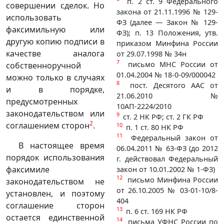
п. 2 ст. 9 Федерального
совершении сделок. Но
закона от 21.11.1996 № 129-
использовать
ФЗ (далее — Закон № 129-
факсимильную или
ФЗ); п. 13 Положения, утв.
другую копию подписи в
приказом Минфина России
качестве аналога
от 29.07.1998 № 34н
7
письмо МНС России от
собственноручной
01.04.2004 № 18-0-09/000042
можно только в случаях
8
пост. Десятого ААС от
и в порядке,
21.06.2010 №
предусмотренных
10АП-2224/2010
законодательством или
9
ст. 2 НК РФ; ст. 2 ГК РФ
2
соглашением сторон
.
10
п. 1 ст. 80 НК РФ
11
Федеральный закон от
В настоящее время
06.04.2011 № 63-ФЗ (до 2012
порядок использования
г. действовал Федеральный
факсимиле
закон от 10.01.2002 № 1-ФЗ)
12
письмо Минфина России
законодательством не
от 26.10.2005 № 03-01-10/8-
установлен, и поэтому
404
соглашение сторон
13
п. 6 ст. 169 НК РФ
остается единственной
14
письма УФНС России по