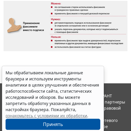
Мы обрабатываем локальные данные
браузера и используем инструменты
аналитики в целях улучшения и обеспечения
работоспособности сайта, статистических
© ООО "НПП "ГАРАНТ-СЕРВИС", 2026. Система ГАРАНТ
исследований и обзоров. Вы можете
выпускается с 1990 года. Компания "Гарант" и ее партнеры
запретить обработку указанных данных в
являются участниками Российской ассоциации правовой
настройках браузера. Пожалуйста,
информации ГАРАНТ.
ознакомьтесь с условиями их обработки
.
Портал ГАРАНТ.РУ зарегистрирован в качестве сетевого
Принять
издания Федеральной службой по надзору в сфере