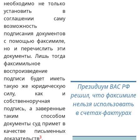
необходимо не только
установить в
соглашении саму
возможность
подписания документов
с помощью факсимиле,
но и перечислить эти
документы. Лишь тогда
факсимильное
воспроизведение
подписи будет иметь
Президиум ВАС РФ
такую же юридическую
силу, как и
решил, что факсимиле
собственноручная
нельзя использовать
подпись, а заверенные
в счетах-фактурах
таким способом
документы суд примет в
качестве письменных
3
доказательств
.