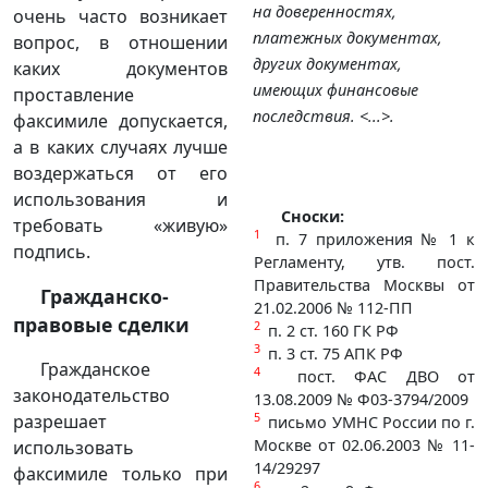
на доверенностях,
очень часто возникает
платежных документах,
вопрос, в отношении
других документах,
каких документов
имеющих финансовые
проставление
последствия. <...>.
факсимиле допускается,
а в каких случаях лучше
воздержаться от его
использования и
Сноски:
требовать «живую»
1
п. 7 приложения № 1 к
подпись.
Регламенту, утв. пост.
Правительства Москвы от
Гражданско-
21.02.2006 № 112-ПП
правовые сделки
2
п. 2 ст. 160 ГК РФ
3
п. 3 ст. 75 АПК РФ
Гражданское
4
пост. ФАС ДВО от
законодательство
13.08.2009 № Ф03-3794/2009
5
разрешает
письмо УМНС России по г.
Москве от 02.06.2003 № 11-
использовать
14/29297
факсимиле только при
6