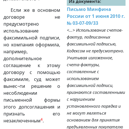
Из документа:
Письмо Минфина
Если же в основном
России от 1 июня 2010 г.
договоре не
№ 03-07-09/33
предусмотрено
<...> Использование счетов-
использование
фактур, подписанных
факсимильной подписи,
факсимильной подписью,
но компания оформила,
Кодексом не предусмотрено.
например,
Учитывая изложенное,
дополнительное
счета-фактуры,
соглашение к этому
составленные с
договору с помощью
использованием
факсимиле, суд может
факсимильной подписи,
вынес¬ти решение о
признаются составленными
несоблюдении
с нарушением
письменной формы
установленного порядка и
этого допсоглашения и
не могут являться
признать его
4
основанием для принятия
незаключенным
.
предъявленных покупателю