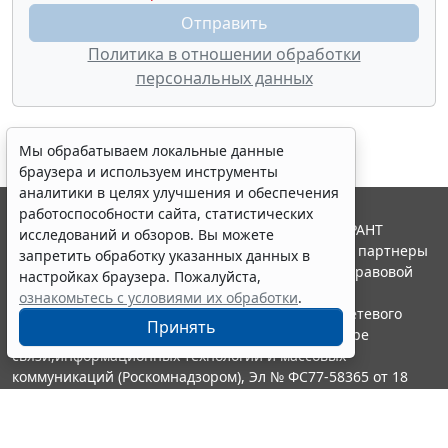
Политика в отношении обработки
персональных данных
Мы обрабатываем локальные данные
браузера и используем инструменты
аналитики в целях улучшения и обеспечения
работоспособности сайта, статистических
© ООО "НПП "ГАРАНТ-СЕРВИС", 2026. Система ГАРАНТ
исследований и обзоров. Вы можете
выпускается с 1990 года. Компания "Гарант" и ее партнеры
запретить обработку указанных данных в
являются участниками Российской ассоциации правовой
настройках браузера. Пожалуйста,
информации ГАРАНТ.
ознакомьтесь с условиями их обработки
.
Портал ГАРАНТ.РУ зарегистрирован в качестве сетевого
Принять
издания Федеральной службой по надзору в сфере
связи,информационных технологий и массовых
коммуникаций (Роскомнадзором), Эл № ФС77-58365 от 18
июня 2014 года.
16+