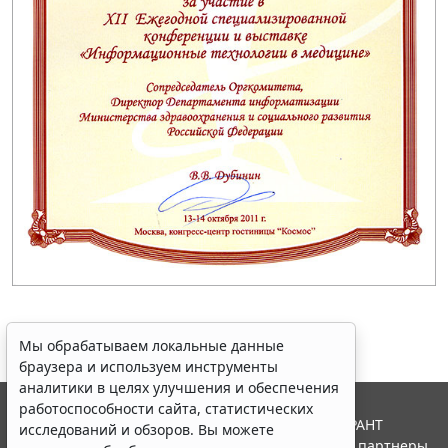
Мы обрабатываем локальные данные
браузера и используем инструменты
аналитики в целях улучшения и обеспечения
работоспособности сайта, статистических
© ООО "НПП "ГАРАНТ-СЕРВИС", 2026. Система ГАРАНТ
исследований и обзоров. Вы можете
выпускается с 1990 года. Компания "Гарант" и ее партнеры