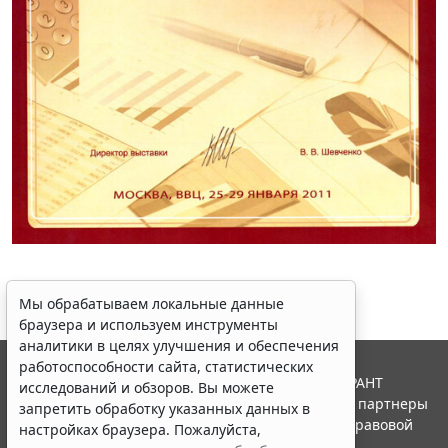
Мы обрабатываем локальные данные
браузера и используем инструменты
аналитики в целях улучшения и обеспечения
работоспособности сайта, статистических
© ООО "НПП "ГАРАНТ-СЕРВИС", 2026. Система ГАРАНТ
исследований и обзоров. Вы можете
выпускается с 1990 года. Компания "Гарант" и ее партнеры
запретить обработку указанных данных в
являются участниками Российской ассоциации правовой
настройках браузера. Пожалуйста,
информации ГАРАНТ.