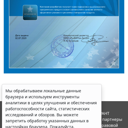
Мы обрабатываем локальные данные
браузера и используем инструменты
аналитики в целях улучшения и обеспечения
работоспособности сайта, статистических
© ООО "НПП "ГАРАНТ-СЕРВИС", 2026. Система ГАРАНТ
исследований и обзоров. Вы можете
выпускается с 1990 года. Компания "Гарант" и ее партнеры
запретить обработку указанных данных в
являются участниками Российской ассоциации правовой
настройках браузера. Пожалуйста,