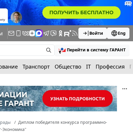
м
Войти
Eng
Перейти в систему ГАРАНТ
ование
Транспорт
Общество
IT
Профессия
П
грады
Диплом победителя конкурса программно-
г-Экономика"