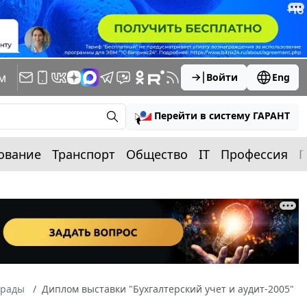
м
Войти
Eng
Перейти в систему ГАРАНТ
ование
Транспорт
Общество
IT
Профессия
П
грады
Диплом выставки "Бухгалтерский учет и аудит-2005"