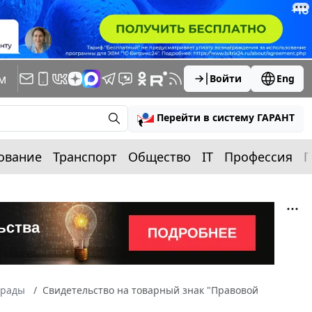
м
Войти
Eng
Перейти в систему ГАРАНТ
ование
Транспорт
Общество
IT
Профессия
П
грады
Свидетельство на товарный знак "Правовой