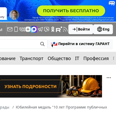
м
Войти
Eng
Перейти в систему ГАРАНТ
ование
Транспорт
Общество
IT
Профессия
П
грады
Юбилейная медаль "10 лет Программе публичных